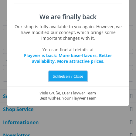
Beschreibung
Neben Fruchtaromen beweisen "The Perfumer's
We are finally back
Apprentice" auch bei ihren Nusssorten ein gutes...
mehr
Our shop is fully available to you again. However, we
have modified our concept, which brings some
Bewertungen
1
important changes with it.
Bewertungen lesen, schreiben und diskutieren...
mehr
You can find all details at
Flaywer is back: More base-flavors, Better
Ähnliche Artikel
availability, More attractive prices.
Kunden kauften auch
Schließen / Close
Viele Grüße, Euer Flaywer Team
Service Hotline
Best wishes, Your Flaywer Team
Shop Service
Informationen
Newsletter