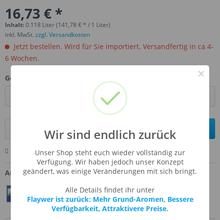
16,73 € *
Inhalt:
0.118 Liter (141,78 € * / 1 Liter)
inkl. MwSt.
zzgl. Versandkosten
Jetzt bestellen. Wird für Sie importiert. Versandfertig in ca 4-
6 Wochen.
×
Gebinde:
In den
Warenkorb
Wir sind endlich zurück
Merken
Bewerten
Fragen zum Artikel
Unser Shop steht euch wieder vollständig zur
Verfügung. Wir haben jedoch unser Konzept
geändert, was einige Veränderungen mit sich bringt.
Artikel-Nr.:
TFA-PECAN
Alle Details findet ihr unter
Teilen
Twittern
Pin It
Flaywer ist zurück: Mehr Grund-Aromen, Bessere
Verfügbarkeit, Attraktivere Preise.