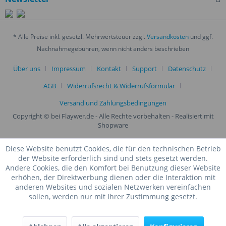
* Alle Preise inkl. gesetzl. Mehrwertsteuer zzgl.
Versandkosten
und ggf.
Nachnahmegebühren, wenn nicht anders beschrieben
Über uns
Impressum
Kontakt
Support
Datenschutz
AGB
Widerrufsrecht & Widerrufsformular
Versand und Zahlungsbedingungen
Copyright © bei Flaywer.de - Alle Rechte vorbehalten
- Realisiert mit
Shopware
Diese Website benutzt Cookies, die für den technischen Betrieb
der Website erforderlich sind und stets gesetzt werden.
Andere Cookies, die den Komfort bei Benutzung dieser Website
erhöhen, der Direktwerbung dienen oder die Interaktion mit
anderen Websites und sozialen Netzwerken vereinfachen
sollen, werden nur mit Ihrer Zustimmung gesetzt.