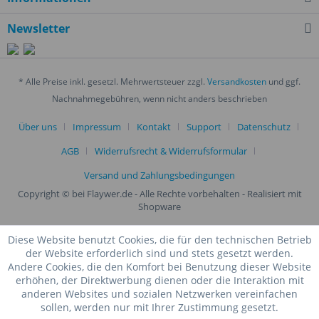
Newsletter
* Alle Preise inkl. gesetzl. Mehrwertsteuer zzgl.
Versandkosten
und ggf.
Nachnahmegebühren, wenn nicht anders beschrieben
Über uns
Impressum
Kontakt
Support
Datenschutz
AGB
Widerrufsrecht & Widerrufsformular
Versand und Zahlungsbedingungen
Copyright © bei Flaywer.de - Alle Rechte vorbehalten
- Realisiert mit
Shopware
Diese Website benutzt Cookies, die für den technischen Betrieb
der Website erforderlich sind und stets gesetzt werden.
Andere Cookies, die den Komfort bei Benutzung dieser Website
erhöhen, der Direktwerbung dienen oder die Interaktion mit
anderen Websites und sozialen Netzwerken vereinfachen
sollen, werden nur mit Ihrer Zustimmung gesetzt.