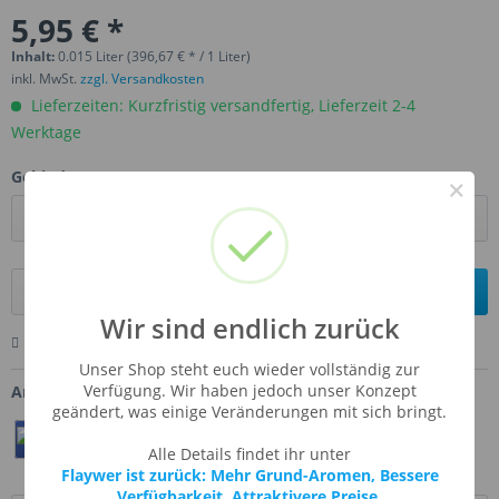
5,95 € *
Inhalt:
0.015 Liter (396,67 € * / 1 Liter)
inkl. MwSt.
zzgl. Versandkosten
Lieferzeiten: Kurzfristig versandfertig, Lieferzeit 2-4
Werktage
Gebinde:
×
In den
Warenkorb
Wir sind endlich zurück
Merken
Bewerten
Fragen zum Artikel
Unser Shop steht euch wieder vollständig zur
Verfügung. Wir haben jedoch unser Konzept
Artikel-Nr.:
TFA-DUDELE
geändert, was einige Veränderungen mit sich bringt.
Teilen
Twittern
Pin It
Alle Details findet ihr unter
Flaywer ist zurück: Mehr Grund-Aromen, Bessere
Verfügbarkeit, Attraktivere Preise.