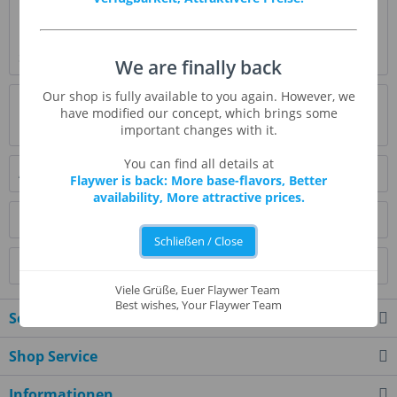
Beschreibung
Es gibt keine andere Süßspeise, die so typisch für
Südamerika ist, wie Dulce de Leche....
mehr
We are finally back
Our shop is fully available to you again. However, we
Bewertungen
3
have modified our concept, which brings some
Bewertungen lesen, schreiben und diskutieren...
mehr
important changes with it.
You can find all details at
Ähnliche Artikel
Flaywer is back: More base-flavors, Better
availability, More attractive prices.
Kunden kauften auch
Schließen / Close
Kunden haben sich ebenfalls angesehen
Viele Grüße, Euer Flaywer Team
Best wishes, Your Flaywer Team
Service Hotline
Shop Service
Informationen