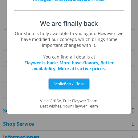
Beschreibung
Haselnuss natürliches Aroma hat eine süße und buttrige
Güte. Dieses sanft hergestellte Aroma...
mehr
We are finally back
Our shop is fully available to you again. However, we
Bewertungen
0
have modified our concept, which brings some
Bewertungen lesen, schreiben und diskutieren...
mehr
important changes with it.
You can find all details at
Ähnliche Artikel
Flaywer is back: More base-flavors, Better
availability, More attractive prices.
Kunden kauften auch
Schließen / Close
Kunden haben sich ebenfalls angesehen
Viele Grüße, Euer Flaywer Team
Best wishes, Your Flaywer Team
Service Hotline
Shop Service
Informationen