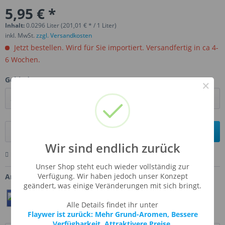
5,95 € *
Inhalt:
0.0296 Liter (201,01 € * / 1 Liter)
inkl. MwSt.
zzgl. Versandkosten
Jetzt bestellen. Wird für Sie importiert. Versandfertig in ca 4-
6 Wochen.
Gebinde:
×
In den
Warenkorb
Wir sind endlich zurück
Merken
Bewerten
Fragen zum Artikel
Unser Shop steht euch wieder vollständig zur
Verfügung. Wir haben jedoch unser Konzept
Artikel-Nr.:
FW-HAZELN
geändert, was einige Veränderungen mit sich bringt.
Teilen
Twittern
Pin It
Alle Details findet ihr unter
Flaywer ist zurück: Mehr Grund-Aromen, Bessere
Verfügbarkeit, Attraktivere Preise.