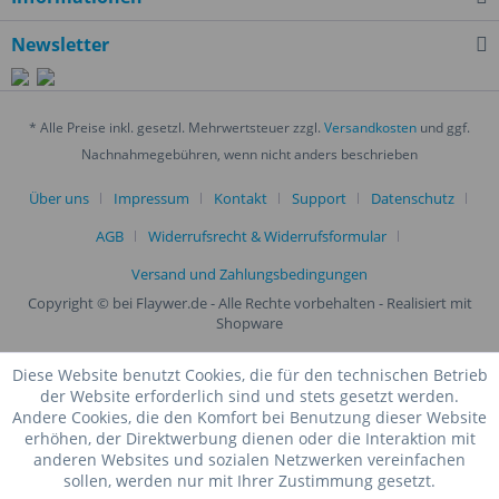
Newsletter
* Alle Preise inkl. gesetzl. Mehrwertsteuer zzgl.
Versandkosten
und ggf.
Nachnahmegebühren, wenn nicht anders beschrieben
Über uns
Impressum
Kontakt
Support
Datenschutz
AGB
Widerrufsrecht & Widerrufsformular
Versand und Zahlungsbedingungen
Copyright © bei Flaywer.de - Alle Rechte vorbehalten
- Realisiert mit
Shopware
Diese Website benutzt Cookies, die für den technischen Betrieb
der Website erforderlich sind und stets gesetzt werden.
Andere Cookies, die den Komfort bei Benutzung dieser Website
erhöhen, der Direktwerbung dienen oder die Interaktion mit
anderen Websites und sozialen Netzwerken vereinfachen
sollen, werden nur mit Ihrer Zustimmung gesetzt.