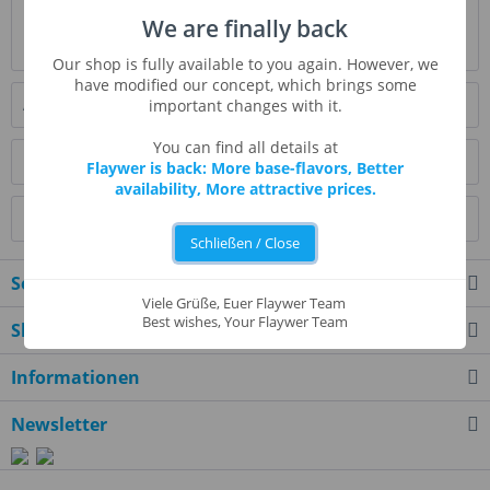
Bewertungen
0
We are finally back
Bewertungen lesen, schreiben und diskutieren...
mehr
Our shop is fully available to you again. However, we
have modified our concept, which brings some
Ähnliche Artikel
important changes with it.
You can find all details at
Kunden kauften auch
Flaywer is back: More base-flavors, Better
availability, More attractive prices.
Kunden haben sich ebenfalls angesehen
Schließen / Close
Service Hotline
Viele Grüße, Euer Flaywer Team
Best wishes, Your Flaywer Team
Shop Service
Informationen
Newsletter