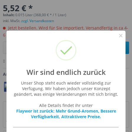
5,52 € *
Inhalt:
0.015 Liter (368,00 € * / 1 Liter)
inkl. MwSt.
zzgl. Versandkosten
Jetzt bestellen. Wird für Sie importiert. Versandfertig in ca 4-
×
6 Wochen.
In den
Warenkorb
Merken
Bewerten
Fragen zum Artikel
Wir sind endlich zurück
Artikel-Nr.:
FLV-MOSCAT
Unser Shop steht euch wieder vollständig zur
Teilen
Twittern
Pin It
Verfügung. Wir haben jedoch unser Konzept
geändert, was einige Veränderungen mit sich bringt.
Alle Details findet ihr unter
Beschreibung
Flaywer ist zurück: Mehr Grund-Aromen, Bessere
Ein süßer Wein, grüner Traubengeschmack, der nicht hefig
Verfügbarkeit, Attraktivere Preise.
wie Champagner ist, sondern kräftige...
mehr