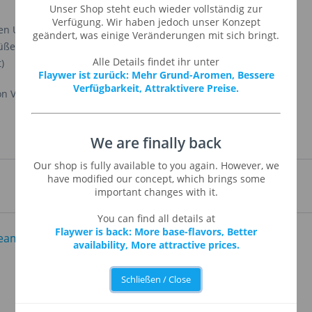
Unser Shop steht euch wieder vollständig zur
Verfügung. Wir haben jedoch unser Konzept
gen Untertönen von Zitrusfrüchten (Zitrone/Limette).
geändert, was einige Veränderungen mit sich bringt.
ße und nicht übermäßig aggressiv mit der Grapefruit.
Alle Details findet ihr unter
)
Flaywer ist zurück: Mehr Grund-Aromen, Bessere
Verfügbarkeit, Attraktivere Preise.
n Versandbeschränkungen leider nur in 15ml
We are finally back
Our shop is fully available to you again. However, we
have modified our concept, which brings some
important changes with it.
You can find all details at
Flaywer is back: More base-flavors, Better
availability, More attractive prices.
Schließen / Close