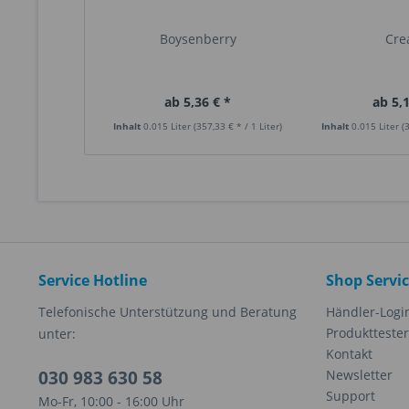
Boysenberry
Cr
ab 5,36 € *
ab 5,1
Inhalt
0.015 Liter
(357,33 € * / 1 Liter)
Inhalt
0.015 Liter
(
Service Hotline
Shop Servi
Telefonische Unterstützung und Beratung
Händler-Logi
Produkttester
unter:
Kontakt
030 983 630 58
Newsletter
Support
Mo-Fr, 10:00 - 16:00 Uhr