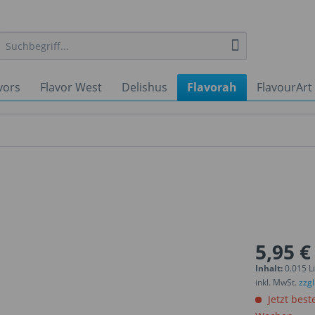
vors
Flavor West
Delishus
Flavorah
FlavourArt
5,95 €
Inhalt:
0.015 Li
inkl. MwSt.
zzg
Jetzt best