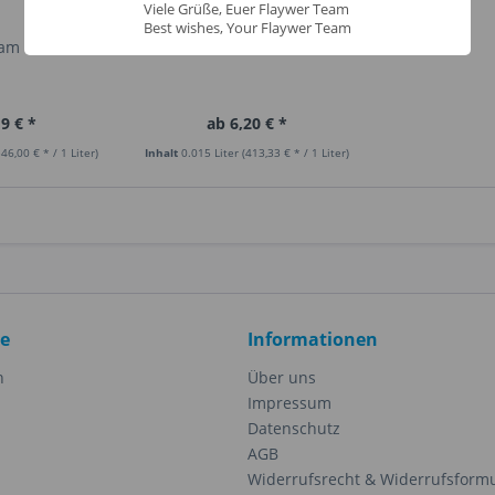
Viele Grüße, Euer Flaywer Team
Best wishes, Your Flaywer Team
eam
Lemonade
9 € *
ab 6,20 € *
346,00 € * / 1 Liter)
Inhalt
0.015 Liter
(413,33 € * / 1 Liter)
ce
Informationen
n
Über uns
Impressum
Datenschutz
AGB
Widerrufsrecht & Widerrufsform