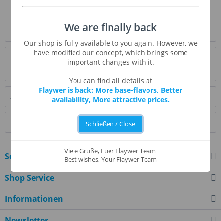
Beschreibung
Bourbon ist ein Whiskey gedreht Geist Geschmack. Dieses
We are finally back
beeindruckende Aroma sorgt für...
mehr
Our shop is fully available to you again. However, we
have modified our concept, which brings some
Bewertungen
0
important changes with it.
Bewertungen lesen, schreiben und diskutieren...
mehr
You can find all details at
Flaywer is back: More base-flavors, Better
Ähnliche Artikel
availability, More attractive prices.
Kunden kauften auch
Schließen / Close
Viele Grüße, Euer Flaywer Team
Service Hotline
Best wishes, Your Flaywer Team
Shop Service
Informationen
Newsletter