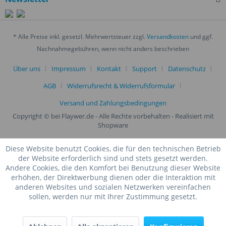
* Alle Preise inkl. gesetzl. Mehrwertsteuer zzgl.
Versandkosten
und ggf.
Nachnahmegebühren, wenn nicht anders beschrieben
Über uns
Impressum
Kontakt
Support
Datenschutz
AGB
Widerrufsrecht & Widerrufsformular
Versand und Zahlungsbedingungen
Copyright © bei Flaywer.de - Alle Rechte vorbehalten
- Realisiert mit
Shopware
Diese Website benutzt Cookies, die für den technischen Betrieb
der Website erforderlich sind und stets gesetzt werden.
Andere Cookies, die den Komfort bei Benutzung dieser Website
erhöhen, der Direktwerbung dienen oder die Interaktion mit
anderen Websites und sozialen Netzwerken vereinfachen
sollen, werden nur mit Ihrer Zustimmung gesetzt.