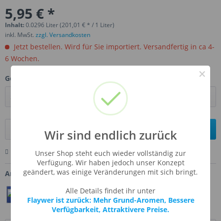
5,95 € *
Inhalt:
0.0296 Liter (201,01 € * / 1 Liter)
inkl. MwSt.
zzgl. Versandkosten
Jetzt bestellen. Wird für Sie importiert. Versandfertig in ca 4-
6 Wochen.
×
Gebinde:
In den
Warenkorb
Wir sind endlich zurück
Merken
Bewerten
Fragen zum Artikel
Unser Shop steht euch wieder vollständig zur
Verfügung. Wir haben jedoch unser Konzept
geändert, was einige Veränderungen mit sich bringt.
Artikel-Nr.:
FW-BOUR
Alle Details findet ihr unter
Teilen
Twittern
Pin It
Flaywer ist zurück: Mehr Grund-Aromen, Bessere
Verfügbarkeit, Attraktivere Preise.