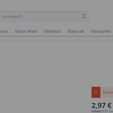
avors
Flavor West
Delishus
Flavorah
FlavourArt
Dieser
2,97 €
Inhalt:
0.01 Lit