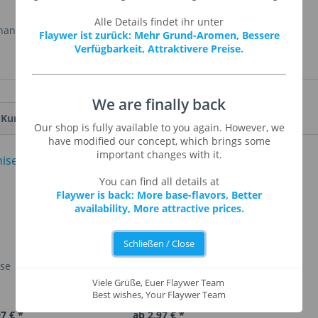
Alle Details findet ihr unter
hannisbeeren.
Flaywer ist zurück: Mehr Grund-Aromen, Bessere
Verfügbarkeit, Attraktivere Preise.
We are finally back
Kunden haben sich ebenfalls angesehen
Our shop is fully available to you again. However, we
have modified our concept, which brings some
important changes with it.
You can find all details at
Flaywer is back: More base-flavors, Better
availability, More attractive prices.
Schließen / Close
ise
Apple Strudel
Viele Grüße, Euer Flaywer Team
Best wishes, Your Flaywer Team
7 € *
ab 2,97 € *