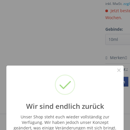
inkl. MwSt.
zzg
Jetzt best
Wochen.
Gebinde:
Merken
×
Artikel-Nr.:
Teilen
Wir sind endlich zurück
Unser Shop steht euch wieder vollständig zur
Verfügung. Wir haben jedoch unser Konzept
geändert, was einige Veränderungen mit sich bringt.