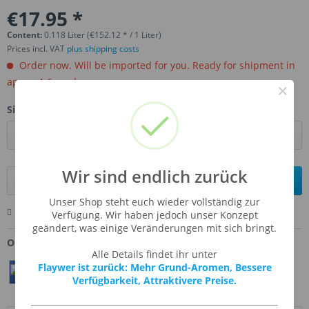
€17.95 *
Content:
0.118 Liter (€152.12 * / 1 Liter)
Prices incl. VAT
plus shipping costs
Order now. Will be imported for you. Ready for shipment in
aprox, 4-6 weeks.
×
Size:
Wir sind endlich zurück
Add to
shopping cart
Unser Shop steht euch wieder vollständig zur
Remember
Comment
Ask us about this product
Verfügung. Wir haben jedoch unser Konzept
geändert, was einige Veränderungen mit sich bringt.
Order number:
CAF-FUNCAK
Alle Details findet ihr unter
Flaywer ist zurück: Mehr Grund-Aromen, Bessere
Teilen
Twittern
Pin It
Verfügbarkeit, Attraktivere Preise.