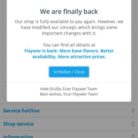
Description
We are finally back
Funnel Cake ist eine Süßspeise, die in Nordamerika auf
Jahrmärkten angeboten wird - im...
more
Our shop is fully available to you again. However, we
have modified our concept, which brings some
important changes with it.
Evaluations
1
Read, write and discuss reviews...
more
You can find all details at
Flaywer is back: More base-flavors, Better
availability, More attractive prices.
Similar products
Schließen / Close
Customers also bought
Viele Grüße, Euer Flaywer Team
Customers also viewed
Best wishes, Your Flaywer Team
Service hotline
Shop service
Information