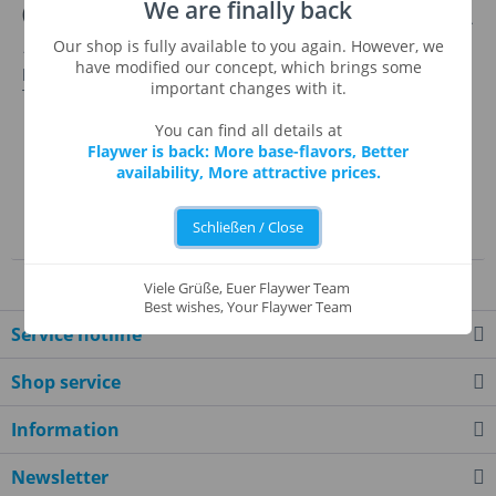
We are finally back
(Bundle of 15)
Content
15 Stück
(€0.13 * / 1 Stück)
Our shop is fully available to you again. However, we
15 Reaktionsgefäße mit einem Volumen von 1,5ml. Diese
have modified our concept, which brings some
kleinen Behälter sind ideal zur Aufbewahrung und zum
important changes with it.
Transport kleinerer Mengen Flüssigkeit.
You can find all details at
Remember
Flaywer is back: More base-flavors, Better
availability, More attractive prices.
See details
Add to shopping cart
Schließen / Close
Viele Grüße, Euer Flaywer Team
Best wishes, Your Flaywer Team
Service hotline
Shop service
Information
Newsletter