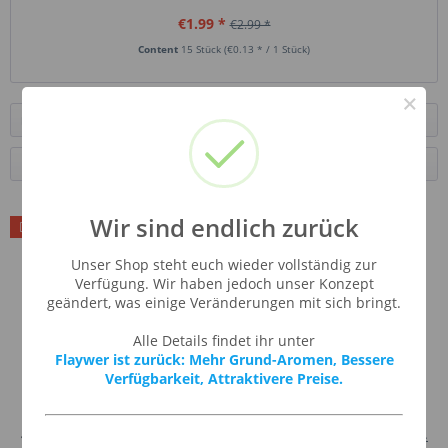
€1.99 *
€2.99 *
Content
15 Stück
(€0.13 * / 1 Stück)
×
Filter
Wir sind endlich zurück
Unser Shop steht euch wieder vollständig zur
Verfügung. Wir haben jedoch unser Konzept
geändert, was einige Veränderungen mit sich bringt.
Alle Details findet ihr unter
Flaywer ist zurück: Mehr Grund-Aromen, Bessere
Verfügbarkeit, Attraktivere Preise.
€1.99 *
1,5ml reaction tubes
€2.99 *