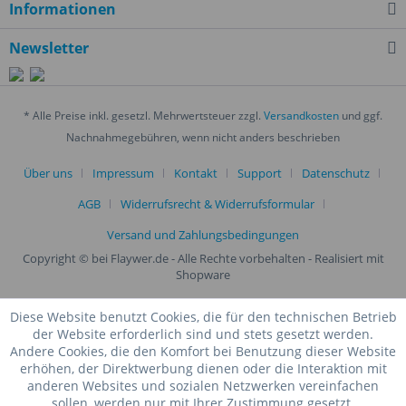
Informationen
Newsletter
* Alle Preise inkl. gesetzl. Mehrwertsteuer zzgl.
Versandkosten
und ggf.
Nachnahmegebühren, wenn nicht anders beschrieben
Über uns
Impressum
Kontakt
Support
Datenschutz
AGB
Widerrufsrecht & Widerrufsformular
Versand und Zahlungsbedingungen
Copyright © bei Flaywer.de - Alle Rechte vorbehalten
- Realisiert mit
Shopware
Diese Website benutzt Cookies, die für den technischen Betrieb
der Website erforderlich sind und stets gesetzt werden.
Andere Cookies, die den Komfort bei Benutzung dieser Website
erhöhen, der Direktwerbung dienen oder die Interaktion mit
anderen Websites und sozialen Netzwerken vereinfachen
sollen, werden nur mit Ihrer Zustimmung gesetzt.