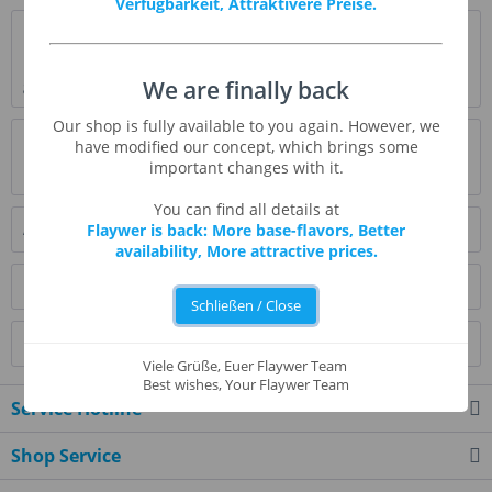
Verfügbarkeit, Attraktivere Preise.
Beschreibung
Diese wunderbare Erdbeer-Beeren-Mischung macht den
ganzen Tag über Lust auf mehr.
mehr
We are finally back
Our shop is fully available to you again. However, we
Bewertungen
0
have modified our concept, which brings some
important changes with it.
Bewertungen lesen, schreiben und diskutieren...
mehr
You can find all details at
Ähnliche Artikel
Flaywer is back: More base-flavors, Better
availability, More attractive prices.
Kunden kauften auch
Schließen / Close
Kunden haben sich ebenfalls angesehen
Viele Grüße, Euer Flaywer Team
Best wishes, Your Flaywer Team
Service Hotline
Shop Service