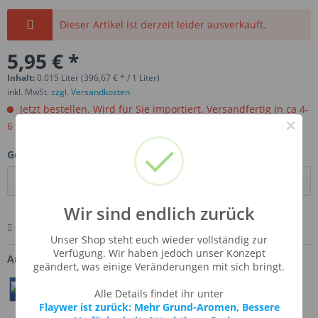
Dieser Artikel ist derzeit leider ausverkauft.
5,95 € *
Inhalt:
0.015 Liter (396,67 € * / 1 Liter)
inkl. MwSt.
zzgl. Versandkosten
Jetzt bestellen. Wird für Sie importiert. Versandfertig in ca 4-
×
6 Wochen.
Gebinde:
Wir sind endlich zurück
Merken
Bewerten
Fragen zum Artikel
Unser Shop steht euch wieder vollständig zur
Verfügung. Wir haben jedoch unser Konzept
Artikel-Nr.:
DF-BIGTSPSA
geändert, was einige Veränderungen mit sich bringt.
Teilen
Twittern
Pin It
Alle Details findet ihr unter
Flaywer ist zurück: Mehr Grund-Aromen, Bessere