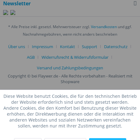
Newsletter
* Alle Preise inkl. gesetzl. Mehrwertsteuer zzgl.
Versandkosten
und ggf.
Nachnahmegebühren, wenn nicht anders beschrieben
Über uns
Impressum
Kontakt
Support
Datenschutz
AGB
Widerrufsrecht & Widerrufsformular
Versand und Zahlungsbedingungen
Copyright © bei Flaywer.de - Alle Rechte vorbehalten
- Realisiert mit
Shopware
Diese Website benutzt Cookies, die für den technischen Betrieb
der Website erforderlich sind und stets gesetzt werden.
Andere Cookies, die den Komfort bei Benutzung dieser Website
erhöhen, der Direktwerbung dienen oder die Interaktion mit
anderen Websites und sozialen Netzwerken vereinfachen
sollen, werden nur mit Ihrer Zustimmung gesetzt.