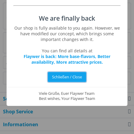
Beschreibung
We are finally back
Contest Winner - Poison ist eine süchtig machende
Mischung aus dunklem, reichen Kakao, Karamell,...
mehr
Our shop is fully available to you again. However, we
have modified our concept, which brings some
Bewertungen
0
important changes with it.
Bewertungen lesen, schreiben und diskutieren...
mehr
You can find all details at
Flaywer is back: More base-flavors, Better
availability, More attractive prices.
Ähnliche Artikel
Schließen / Close
Kunden kauften auch
Viele Grüße, Euer Flaywer Team
Service Hotline
Best wishes, Your Flaywer Team
Shop Service
Informationen