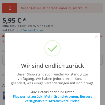
Dieser Artikel ist derzeit leider ausverkauft.
5,95 € *
Inhalt:
0.015 Liter (396,67 € * / 1 Liter)
inkl. MwSt.
zzgl. Versandkosten
×
Jetzt bestellen. Wird für Sie importiert. Versandfertig in ca 4-
6 Wochen.
Gebinde:
Wir sind endlich zurück
Unser Shop steht euch wieder vollständig zur
Merken
Bewerten
Fragen zum Artikel
Verfügung. Wir haben jedoch unser Konzept
geändert, was einige Veränderungen mit sich bringt.
Artikel-Nr.:
DF-PCHPOI
Alle Details findet ihr unter
Teilen
Twittern
Pin It
Flaywer ist zurück: Mehr Grund-Aromen, Bessere
Verfügbarkeit, Attraktivere Preise.