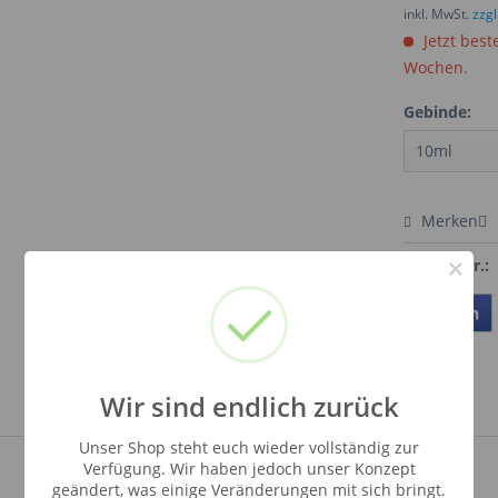
inkl. MwSt.
zzg
Jetzt best
Wochen.
Gebinde:
Merken
×
Artikel-Nr.:
Teilen
Wir sind endlich zurück
Unser Shop steht euch wieder vollständig zur
Verfügung. Wir haben jedoch unser Konzept
geändert, was einige Veränderungen mit sich bringt.