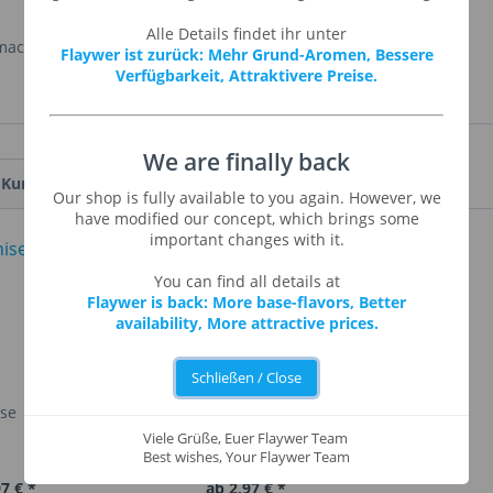
Alle Details findet ihr unter
mack.
Flaywer ist zurück: Mehr Grund-Aromen, Bessere
Verfügbarkeit, Attraktivere Preise.
We are finally back
Kunden haben sich ebenfalls angesehen
Our shop is fully available to you again. However, we
have modified our concept, which brings some
important changes with it.
You can find all details at
Flaywer is back: More base-flavors, Better
availability, More attractive prices.
Schließen / Close
ise
Apple Strudel
Viele Grüße, Euer Flaywer Team
Best wishes, Your Flaywer Team
7 € *
ab 2,97 € *