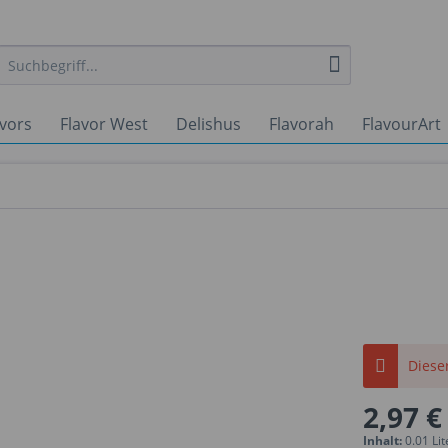
avors
Flavor West
Delishus
Flavorah
FlavourArt
Dieser
2,97 €
Inhalt:
0.01 Lit