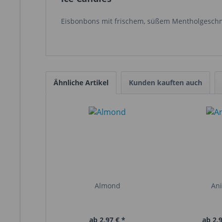
Eisbonbons mit frischem, süßem Mentholgesch
Ähnliche Artikel
Kunden kauften auch
Almond
An
ab 2,97 € *
ab 2,9