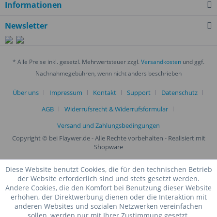
Informationen
Newsletter
* Alle Preise inkl. gesetzl. Mehrwertsteuer zzgl.
Versandkosten
und ggf.
Nachnahmegebühren, wenn nicht anders beschrieben
Über uns
Impressum
Kontakt
Support
Datenschutz
AGB
Widerrufsrecht & Widerrufsformular
Versand und Zahlungsbedingungen
Copyright © bei Flaywer.de - Alle Rechte vorbehalten
- Realisiert mit
Shopware
Diese Website benutzt Cookies, die für den technischen Betrieb
der Website erforderlich sind und stets gesetzt werden.
Andere Cookies, die den Komfort bei Benutzung dieser Website
erhöhen, der Direktwerbung dienen oder die Interaktion mit
anderen Websites und sozialen Netzwerken vereinfachen
sollen, werden nur mit Ihrer Zustimmung gesetzt.