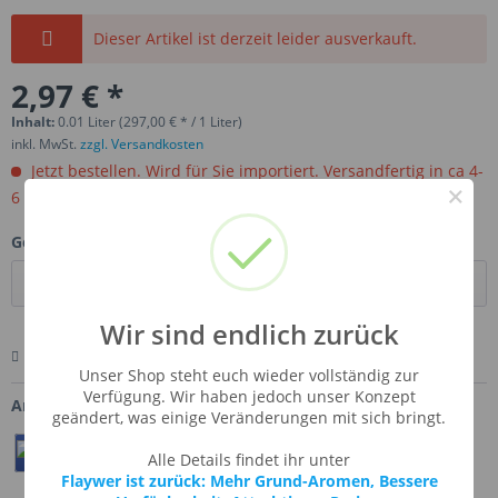
Dieser Artikel ist derzeit leider ausverkauft.
2,97 € *
Inhalt:
0.01 Liter (297,00 € * / 1 Liter)
inkl. MwSt.
zzgl. Versandkosten
Jetzt bestellen. Wird für Sie importiert. Versandfertig in ca 4-
×
6 Wochen.
Gebinde:
Wir sind endlich zurück
Merken
Bewerten
Fragen zum Artikel
Unser Shop steht euch wieder vollständig zur
Verfügung. Wir haben jedoch unser Konzept
Artikel-Nr.:
SSA-GARMIN
geändert, was einige Veränderungen mit sich bringt.
Teilen
Twittern
Pin It
Alle Details findet ihr unter
Flaywer ist zurück: Mehr Grund-Aromen, Bessere