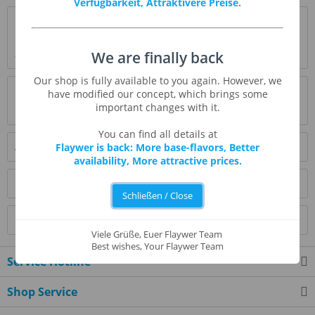
Verfügbarkeit, Attraktivere Preise.
Beschreibung
Der Charakter frischer, süßer, aromatischer Minze, direkt
aus dem Garten gepflückt.
mehr
We are finally back
Our shop is fully available to you again. However, we
Bewertungen
0
have modified our concept, which brings some
important changes with it.
Bewertungen lesen, schreiben und diskutieren...
mehr
You can find all details at
Ähnliche Artikel
Flaywer is back: More base-flavors, Better
availability, More attractive prices.
Kunden kauften auch
Schließen / Close
Kunden haben sich ebenfalls angesehen
Viele Grüße, Euer Flaywer Team
Best wishes, Your Flaywer Team
Service Hotline
Shop Service