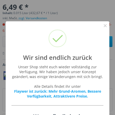
6,49 € *
Inhalt:
0.015 Liter (432,67 € * / 1 Liter)
inkl. MwSt.
zzgl. Versandkosten
×
Jetzt bestellen. Wird für Sie importiert. Versandfertig in ca 4-
6 Wochen.
In den
Warenkorb
Merken
Bewerten
Fragen zum Artikel
Wir sind endlich zurück
Artikel-Nr.:
FLV-IRICRE
Unser Shop steht euch wieder vollständig zur
Verfügung. Wir haben jedoch unser Konzept
Teilen
Twittern
Pin It
geändert, was einige Veränderungen mit sich bringt.
Alle Details findet ihr unter
Flaywer ist zurück: Mehr Grund-Aromen, Bessere
Beschreibung
Verfügbarkeit, Attraktivere Preise.
Klassische und beruhigende irische Creme. Es gibt keinen
Grund, dies zu einem saisonalen...
mehr