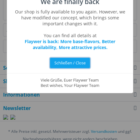
We are finally back
Bewertungen
0
Our shop is fully available to you again. However, we
Bewertungen lesen, schreiben und diskutieren...
mehr
have modified our concept, which brings some
important changes with it.
Ähnliche Artikel
You can find all details at
Flaywer is back: More base-flavors, Better
Kunden kauften auch
availability, More attractive prices.
Schließen / Close
Service Hotline
Viele Grüße, Euer Flaywer Team
Shop Service
Best wishes, Your Flaywer Team
Informationen
Newsletter
* Alle Preise inkl. gesetzl. Mehrwertsteuer zzgl.
Versandkosten
und ggf.
Nachnahmegebühren, wenn nicht anders beschrieben