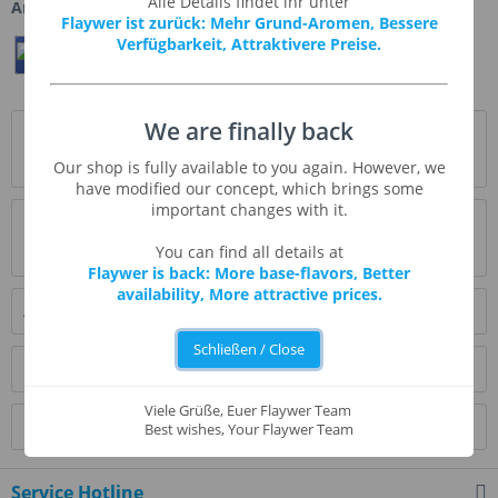
Alle Details findet ihr unter
Artikel-Nr.:
FA021-1
Flaywer ist zurück: Mehr Grund-Aromen, Bessere
Verfügbarkeit, Attraktivere Preise.
Teilen
Twittern
Pin It
We are finally back
Beschreibung
" Beschreibung folgt "
mehr
Our shop is fully available to you again. However, we
have modified our concept, which brings some
important changes with it.
Bewertungen
2
You can find all details at
Bewertungen lesen, schreiben und diskutieren...
mehr
Flaywer is back: More base-flavors, Better
availability, More attractive prices.
Ähnliche Artikel
Schließen / Close
Kunden kauften auch
Viele Grüße, Euer Flaywer Team
Kunden haben sich ebenfalls angesehen
Best wishes, Your Flaywer Team
Service Hotline