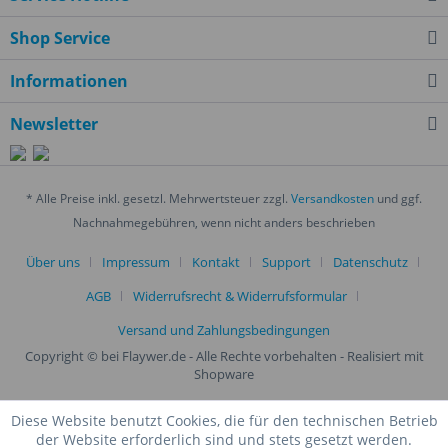
Shop Service
Informationen
Newsletter
* Alle Preise inkl. gesetzl. Mehrwertsteuer zzgl.
Versandkosten
und ggf.
Nachnahmegebühren, wenn nicht anders beschrieben
Über uns
Impressum
Kontakt
Support
Datenschutz
AGB
Widerrufsrecht & Widerrufsformular
Versand und Zahlungsbedingungen
Copyright © bei Flaywer.de - Alle Rechte vorbehalten
- Realisiert mit
Shopware
Diese Website benutzt Cookies, die für den technischen Betrieb
der Website erforderlich sind und stets gesetzt werden.