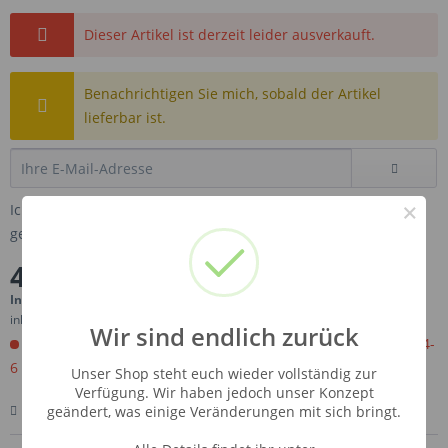
Dieser Artikel ist derzeit leider ausverkauft.
Benachrichtigen Sie mich, sobald der Artikel
lieferbar ist.
×
Ich habe die
Datenschutzbestimmungen
zur Kenntnis
genommen.
4,19 € *
Inhalt:
0.01 Liter (419,00 € * / 1 Liter)
inkl. MwSt.
zzgl. Versandkosten
Wir sind endlich zurück
Jetzt bestellen. Wird für Sie importiert. Versandfertig in ca 4-
6 Wochen.
Unser Shop steht euch wieder vollständig zur
Verfügung. Wir haben jedoch unser Konzept
Merken
Bewerten
Fragen zum Artikel
geändert, was einige Veränderungen mit sich bringt.