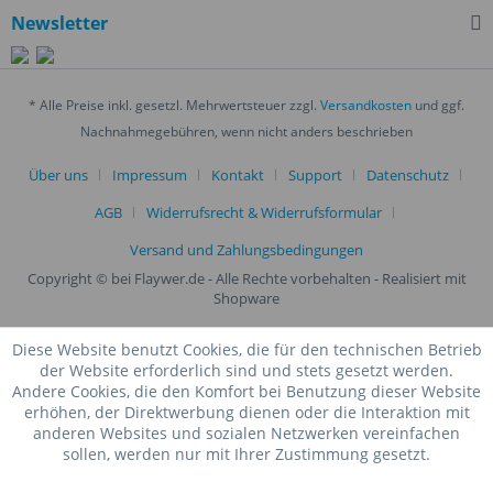
Newsletter
* Alle Preise inkl. gesetzl. Mehrwertsteuer zzgl.
Versandkosten
und ggf.
Nachnahmegebühren, wenn nicht anders beschrieben
Über uns
Impressum
Kontakt
Support
Datenschutz
AGB
Widerrufsrecht & Widerrufsformular
Versand und Zahlungsbedingungen
Copyright © bei Flaywer.de - Alle Rechte vorbehalten
- Realisiert mit
Shopware
Diese Website benutzt Cookies, die für den technischen Betrieb
der Website erforderlich sind und stets gesetzt werden.
Andere Cookies, die den Komfort bei Benutzung dieser Website
erhöhen, der Direktwerbung dienen oder die Interaktion mit
anderen Websites und sozialen Netzwerken vereinfachen
sollen, werden nur mit Ihrer Zustimmung gesetzt.