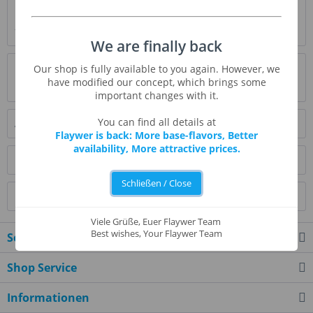
Beschreibung
* Beschreibung folgt *
mehr
We are finally back
Bewertungen
0
Our shop is fully available to you again. However, we
have modified our concept, which brings some
Bewertungen lesen, schreiben und diskutieren...
mehr
important changes with it.
You can find all details at
Ähnliche Artikel
Flaywer is back: More base-flavors, Better
availability, More attractive prices.
Kunden kauften auch
Schließen / Close
Kunden haben sich ebenfalls angesehen
Viele Grüße, Euer Flaywer Team
Best wishes, Your Flaywer Team
Service Hotline
Shop Service
Informationen