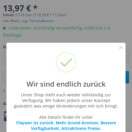
13,97 € *
Inhalt:
0.118 Liter (118,39 € * / 1 Liter)
inkl. MwSt.
zzgl. Versandkosten
Lieferzeiten: Kurzfristig versandfertig, Lieferzeit 2-4
Werktage
×
Gebinde:
In den
Warenkorb
Wir sind endlich zurück
Merken
Bewerten
Fragen zum Artikel
Unser Shop steht euch wieder vollständig zur
Verfügung. Wir haben jedoch unser Konzept
Artikel-Nr.:
TFA-SWETEA
geändert, was einige Veränderungen mit sich bringt.
Teilen
Twittern
Pin It
Alle Details findet ihr unter
Flaywer ist zurück: Mehr Grund-Aromen, Bessere
Verfügbarkeit, Attraktivere Preise.