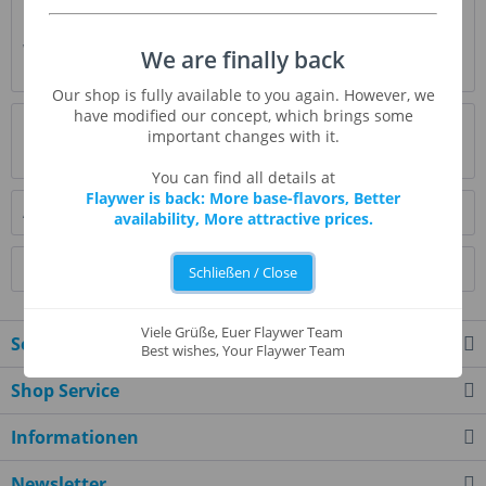
Beschreibung
Waffle Cone haben einen süßen Geschmack und knusprige
We are finally back
Eigenschaften. Ein Tropfen mischt sich gut...
mehr
Our shop is fully available to you again. However, we
have modified our concept, which brings some
Bewertungen
0
important changes with it.
Bewertungen lesen, schreiben und diskutieren...
mehr
You can find all details at
Flaywer is back: More base-flavors, Better
Ähnliche Artikel
availability, More attractive prices.
Kunden kauften auch
Schließen / Close
Viele Grüße, Euer Flaywer Team
Service Hotline
Best wishes, Your Flaywer Team
Shop Service
Informationen
Newsletter