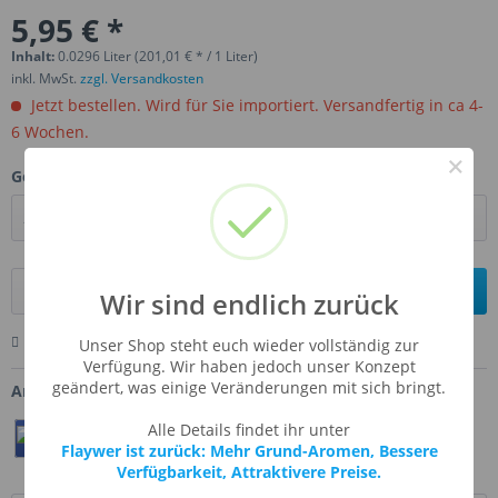
5,95 € *
Inhalt:
0.0296 Liter (201,01 € * / 1 Liter)
inkl. MwSt.
zzgl. Versandkosten
Jetzt bestellen. Wird für Sie importiert. Versandfertig in ca 4-
6 Wochen.
×
Gebinde:
In den
Warenkorb
Wir sind endlich zurück
Merken
Bewerten
Fragen zum Artikel
Unser Shop steht euch wieder vollständig zur
Verfügung. Wir haben jedoch unser Konzept
geändert, was einige Veränderungen mit sich bringt.
Artikel-Nr.:
FW-WACO
Alle Details findet ihr unter
Teilen
Twittern
Pin It
Flaywer ist zurück: Mehr Grund-Aromen, Bessere
Verfügbarkeit, Attraktivere Preise.