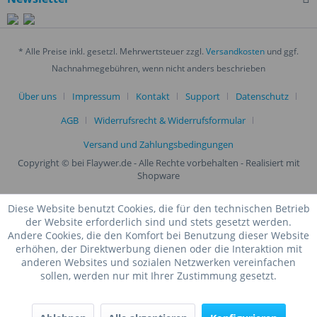
* Alle Preise inkl. gesetzl. Mehrwertsteuer zzgl.
Versandkosten
und ggf.
Nachnahmegebühren, wenn nicht anders beschrieben
Über uns
Impressum
Kontakt
Support
Datenschutz
AGB
Widerrufsrecht & Widerrufsformular
Versand und Zahlungsbedingungen
Copyright © bei Flaywer.de - Alle Rechte vorbehalten
- Realisiert mit
Shopware
Diese Website benutzt Cookies, die für den technischen Betrieb
der Website erforderlich sind und stets gesetzt werden.
Andere Cookies, die den Komfort bei Benutzung dieser Website
erhöhen, der Direktwerbung dienen oder die Interaktion mit
anderen Websites und sozialen Netzwerken vereinfachen
sollen, werden nur mit Ihrer Zustimmung gesetzt.