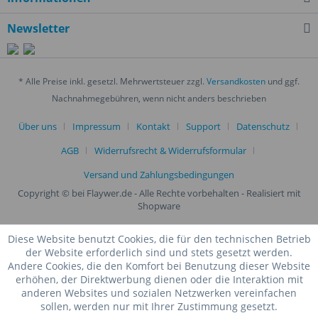
Newsletter
* Alle Preise inkl. gesetzl. Mehrwertsteuer zzgl.
Versandkosten
und ggf.
Nachnahmegebühren, wenn nicht anders beschrieben
Über uns
Impressum
Kontakt
Support
Datenschutz
AGB
Widerrufsrecht & Widerrufsformular
Versand und Zahlungsbedingungen
Copyright © bei Flaywer.de - Alle Rechte vorbehalten
- Realisiert mit
Shopware
Diese Website benutzt Cookies, die für den technischen Betrieb
der Website erforderlich sind und stets gesetzt werden.
Andere Cookies, die den Komfort bei Benutzung dieser Website
erhöhen, der Direktwerbung dienen oder die Interaktion mit
anderen Websites und sozialen Netzwerken vereinfachen
sollen, werden nur mit Ihrer Zustimmung gesetzt.