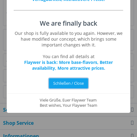
Beschreibung
White Cake Flavor schmeckt wunderbar in Ihren Leckereien;
es bietet einen reichhaltigen...
mehr
We are finally back
Our shop is fully available to you again. However, we
Bewertungen
0
have modified our concept, which brings some
Bewertungen lesen, schreiben und diskutieren...
mehr
important changes with it.
You can find all details at
Ähnliche Artikel
Flaywer is back: More base-flavors, Better
availability, More attractive prices.
Kunden kauften auch
Schließen / Close
Kunden haben sich ebenfalls angesehen
Viele Grüße, Euer Flaywer Team
Best wishes, Your Flaywer Team
Service Hotline
Shop Service
Informationen