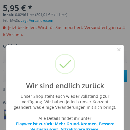
5,95 € *
Inhalt:
0.0296 Liter (201,01 € * / 1 Liter)
inkl. MwSt.
zzgl. Versandkosten
Jetzt bestellen. Wird für Sie importiert. Versandfertig in ca 4-
6 Wochen.
Gebinde:
×
In den
Warenkorb
Wir sind endlich zurück
Merken
Bewerten
Fragen zum Artikel
Unser Shop steht euch wieder vollständig zur
Verfügung. Wir haben jedoch unser Konzept
Artikel-Nr.:
FW-CAWH
geändert, was einige Veränderungen mit sich bringt.
Teilen
Twittern
Pin It
Alle Details findet ihr unter
Flaywer ist zurück: Mehr Grund-Aromen, Bessere
Verfügbarkeit, Attraktivere Preise.