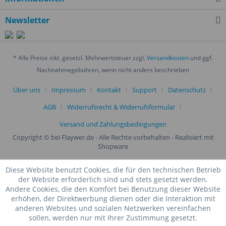
Newsletter
* Alle Preise inkl. gesetzl. Mehrwertsteuer zzgl.
Versandkosten
und ggf.
Nachnahmegebühren, wenn nicht anders beschrieben
Über uns
Impressum
Kontakt
Support
Datenschutz
AGB
Widerrufsrecht & Widerrufsformular
Versand und Zahlungsbedingungen
Copyright © bei Flaywer.de - Alle Rechte vorbehalten
- Realisiert mit
Shopware
Diese Website benutzt Cookies, die für den technischen Betrieb
der Website erforderlich sind und stets gesetzt werden.
Andere Cookies, die den Komfort bei Benutzung dieser Website
erhöhen, der Direktwerbung dienen oder die Interaktion mit
anderen Websites und sozialen Netzwerken vereinfachen
sollen, werden nur mit Ihrer Zustimmung gesetzt.