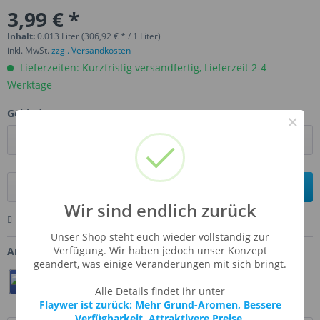
3,99 € *
Inhalt:
0.013 Liter (306,92 € * / 1 Liter)
inkl. MwSt.
zzgl. Versandkosten
Lieferzeiten: Kurzfristig versandfertig, Lieferzeit 2-4
Werktage
Gebinde:
×
In den
Warenkorb
Wir sind endlich zurück
Merken
Bewerten
Fragen zum Artikel
Unser Shop steht euch wieder vollständig zur
Verfügung. Wir haben jedoch unser Konzept
Artikel-Nr.:
CAF-BANANA
geändert, was einige Veränderungen mit sich bringt.
Teilen
Twittern
Pin It
Alle Details findet ihr unter
Flaywer ist zurück: Mehr Grund-Aromen, Bessere
Verfügbarkeit, Attraktivere Preise.