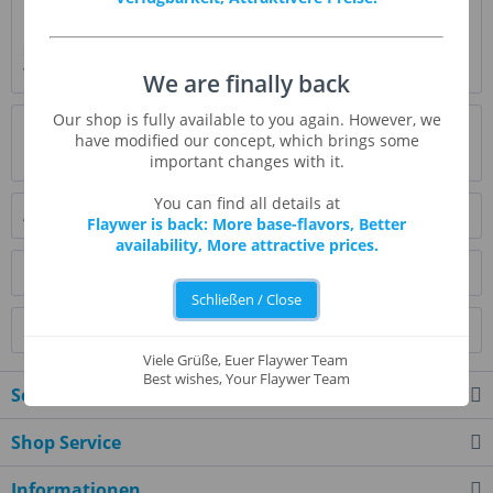
Beschreibung
Sonnengereifte, süße Banane. Gut kombinierbar mit
verschiedenen Beeren- und Nusssorten.
mehr
We are finally back
Our shop is fully available to you again. However, we
Bewertungen
1
have modified our concept, which brings some
Bewertungen lesen, schreiben und diskutieren...
mehr
important changes with it.
You can find all details at
Ähnliche Artikel
Flaywer is back: More base-flavors, Better
availability, More attractive prices.
Kunden kauften auch
Schließen / Close
Kunden haben sich ebenfalls angesehen
Viele Grüße, Euer Flaywer Team
Best wishes, Your Flaywer Team
Service Hotline
Shop Service
Informationen