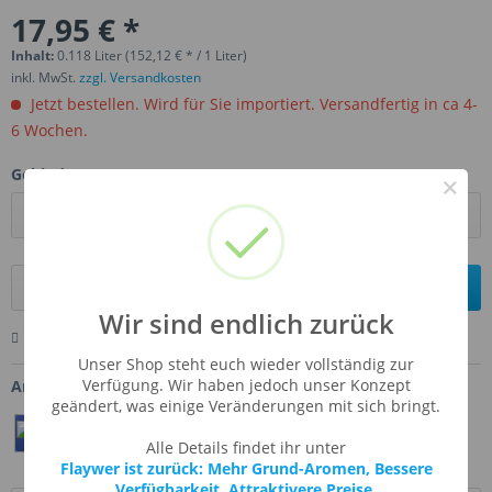
17,95 € *
Inhalt:
0.118 Liter (152,12 € * / 1 Liter)
inkl. MwSt.
zzgl. Versandkosten
Jetzt bestellen. Wird für Sie importiert. Versandfertig in ca 4-
6 Wochen.
Gebinde:
×
In den
Warenkorb
Wir sind endlich zurück
Merken
Bewerten
Fragen zum Artikel
Unser Shop steht euch wieder vollständig zur
Verfügung. Wir haben jedoch unser Konzept
Artikel-Nr.:
CAF-CHOFUBRV3
geändert, was einige Veränderungen mit sich bringt.
Teilen
Twittern
Pin It
Alle Details findet ihr unter
Flaywer ist zurück: Mehr Grund-Aromen, Bessere
Verfügbarkeit, Attraktivere Preise.