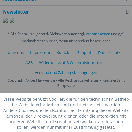
Newsletter
* Alle Preise inkl. gesetzl. Mehrwertsteuer zzgl.
Versandkosten
und ggf.
Nachnahmegebühren, wenn nicht anders beschrieben
Über uns
Impressum
Kontakt
Support
Datenschutz
AGB
Widerrufsrecht & Widerrufsformular
Versand und Zahlungsbedingungen
Copyright © bei Flaywer.de - Alle Rechte vorbehalten
- Realisiert mit
Shopware
Diese Website benutzt Cookies, die für den technischen Betrieb
der Website erforderlich sind und stets gesetzt werden.
Andere Cookies, die den Komfort bei Benutzung dieser Website
erhöhen, der Direktwerbung dienen oder die Interaktion mit
anderen Websites und sozialen Netzwerken vereinfachen
sollen, werden nur mit Ihrer Zustimmung gesetzt.