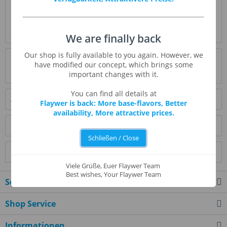
Beschreibung
Dieses Aroma kommt dem leckeren, schokoladig, klebrigen
Original unglaublich nahe: herrlich...
mehr
We are finally back
Our shop is fully available to you again. However, we
Bewertungen
0
have modified our concept, which brings some
Bewertungen lesen, schreiben und diskutieren...
mehr
important changes with it.
You can find all details at
Ähnliche Artikel
Flaywer is back: More base-flavors, Better
availability, More attractive prices.
Kunden kauften auch
Schließen / Close
Kunden haben sich ebenfalls angesehen
Viele Grüße, Euer Flaywer Team
Best wishes, Your Flaywer Team
Service Hotline
Shop Service
Informationen