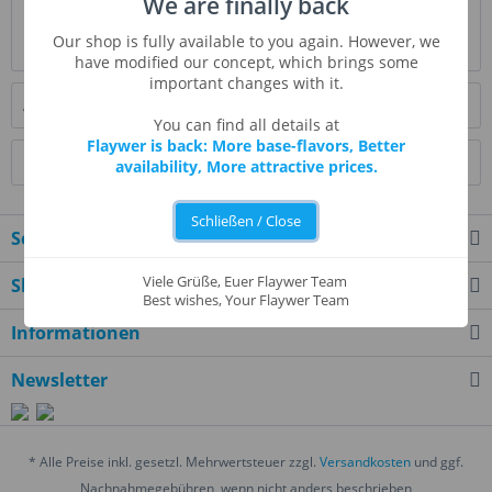
We are finally back
Bewertungen
0
Our shop is fully available to you again. However, we
Bewertungen lesen, schreiben und diskutieren...
mehr
have modified our concept, which brings some
important changes with it.
Ähnliche Artikel
You can find all details at
Flaywer is back: More base-flavors, Better
Kunden kauften auch
availability, More attractive prices.
Schließen / Close
Service Hotline
Viele Grüße, Euer Flaywer Team
Shop Service
Best wishes, Your Flaywer Team
Informationen
Newsletter
* Alle Preise inkl. gesetzl. Mehrwertsteuer zzgl.
Versandkosten
und ggf.
Nachnahmegebühren, wenn nicht anders beschrieben