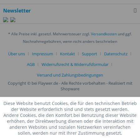
Newsletter
* Alle Preise inkl. gesetzl. Mehrwertsteuer zzgl.
Versandkosten
und ggf.
Nachnahmegebühren, wenn nicht anders beschrieben
Über uns
Impressum
Kontakt
Support
Datenschutz
AGB
Widerrufsrecht & Widerrufsformular
Versand und Zahlungsbedingungen
Copyright © bei Flaywer.de - Alle Rechte vorbehalten
- Realisiert mit
Shopware
Diese Website benutzt Cookies, die für den technischen Betrieb
der Website erforderlich sind und stets gesetzt werden.
Andere Cookies, die den Komfort bei Benutzung dieser Website
erhöhen, der Direktwerbung dienen oder die Interaktion mit
anderen Websites und sozialen Netzwerken vereinfachen
sollen, werden nur mit Ihrer Zustimmung gesetzt.