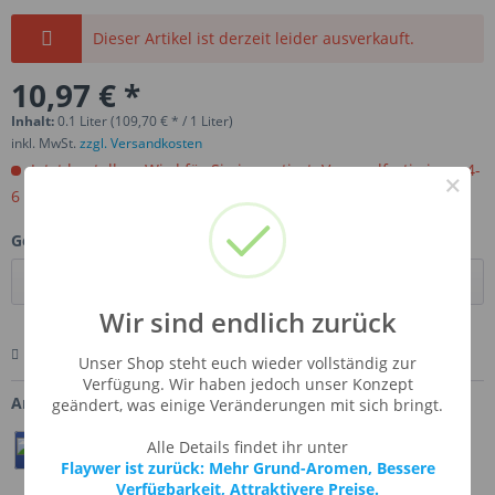
Dieser Artikel ist derzeit leider ausverkauft.
10,97 € *
Inhalt:
0.1 Liter (109,70 € * / 1 Liter)
inkl. MwSt.
zzgl. Versandkosten
Jetzt bestellen. Wird für Sie importiert. Versandfertig in ca 4-
×
6 Wochen.
Gebinde:
Wir sind endlich zurück
Merken
Bewerten
Fragen zum Artikel
Unser Shop steht euch wieder vollständig zur
Verfügung. Wir haben jedoch unser Konzept
Artikel-Nr.:
SSA-APPSOU
geändert, was einige Veränderungen mit sich bringt.
Alle Details findet ihr unter
Teilen
Twittern
Pin It
Flaywer ist zurück: Mehr Grund-Aromen, Bessere
Verfügbarkeit, Attraktivere Preise.