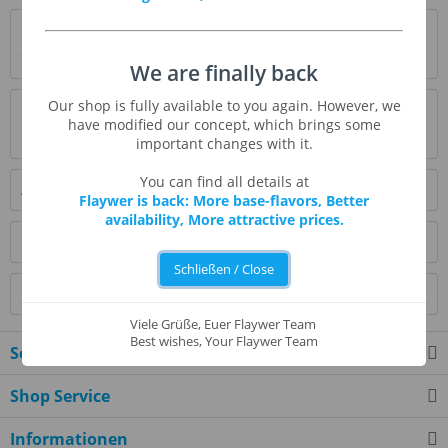
Beschreibung
* Beschreibung folgt *
mehr
We are finally back
Our shop is fully available to you again. However, we
Bewertungen
0
have modified our concept, which brings some
Bewertungen lesen, schreiben und diskutieren...
mehr
important changes with it.
You can find all details at
Ähnliche Artikel
Flaywer is back: More base-flavors, Better
availability, More attractive prices.
Kunden kauften auch
Schließen / Close
Kunden haben sich ebenfalls angesehen
Viele Grüße, Euer Flaywer Team
Best wishes, Your Flaywer Team
Service Hotline
Shop Service
Informationen