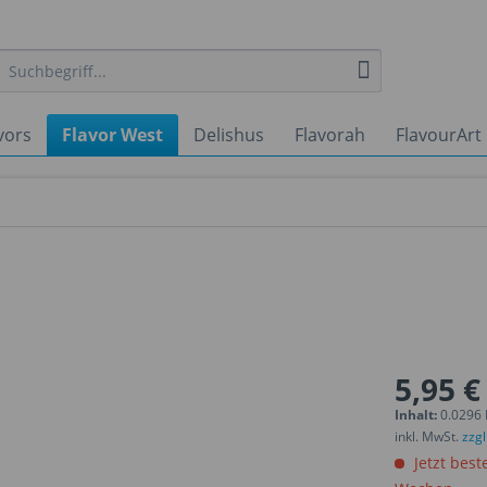
vors
Flavor West
Delishus
Flavorah
FlavourArt
5,95 €
Inhalt:
0.0296 L
inkl. MwSt.
zzg
Jetzt best