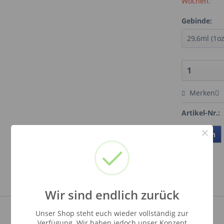
Wochen.
Gebinde:
Merken
Artikel-Nr.:
×
Teilen
Wir sind endlich zurück
Unser Shop steht euch wieder vollständig zur
Verfügung. Wir haben jedoch unser Konzept