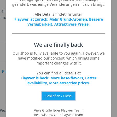
geändert, was einige Veränderungen mit sich bringt.
all Ihren Desserts und gebackenen Köstlichkeiten. Sie
Alle Details findet ihr unter
hmackserlebnis haben. (Herstellerbeschreibung -
Flaywer ist zurück: Mehr Grund-Aromen, Bessere
Verfügbarkeit, Attraktivere Preise.
We are finally back
Our shop is fully available to you again. However, we
have modified our concept, which brings some
important changes with it.
You can find all details at
Flaywer is back: More base-flavors, Better
availability, More attractive prices.
Schließen / Close
 Pecan
Yellow Cake
Viele Grüße, Euer Flaywer Team
Best wishes, Your Flaywer Team