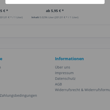
5 € *
ab 5,95 € *
201,01 € * / 1 Liter)
Inhalt
0.0296 Liter
(201,01 € * / 1 Liter)
ce
Informationen
n
Über uns
Impressum
Datenschutz
AGB
Widerrufsrecht & Widerrufsform
 Zahlungsbedingungen