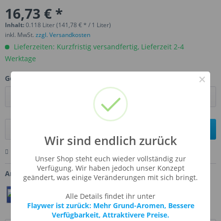
16,73 € *
Inhalt:
0.118 Liter (141,78 € * / 1 Liter)
inkl. MwSt.
zzgl. Versandkosten
Lieferzeiten: Kurzfristig versandfertig, Lieferzeit 2-4
Werktage
×
Gebinde:
In den
Warenkorb
Wir sind endlich zurück
Merken
Bewerten
Fragen zum Artikel
Unser Shop steht euch wieder vollständig zur
Verfügung. Wir haben jedoch unser Konzept
Artikel-Nr.:
TFA-MERING
geändert, was einige Veränderungen mit sich bringt.
Teilen
Twittern
Pin It
Alle Details findet ihr unter
Flaywer ist zurück: Mehr Grund-Aromen, Bessere
Verfügbarkeit, Attraktivere Preise.