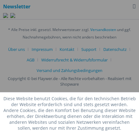
Newsletter
* Alle Preise inkl. gesetzl. Mehrwertsteuer zzgl.
Versandkosten
und ggf.
Nachnahmegebühren, wenn nicht anders beschrieben
Über uns
Impressum
Kontakt
Support
Datenschutz
AGB
Widerrufsrecht & Widerrufsformular
Versand und Zahlungsbedingungen
Copyright © bei Flaywer.de - Alle Rechte vorbehalten
- Realisiert mit
Shopware
Diese Website benutzt Cookies, die für den technischen Betrieb
der Website erforderlich sind und stets gesetzt werden.
Andere Cookies, die den Komfort bei Benutzung dieser Website
erhöhen, der Direktwerbung dienen oder die Interaktion mit
anderen Websites und sozialen Netzwerken vereinfachen
sollen, werden nur mit Ihrer Zustimmung gesetzt.