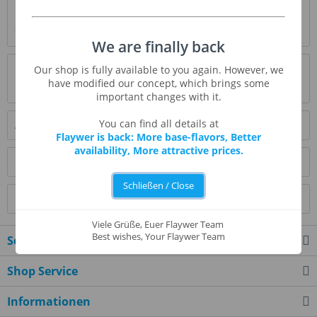
Beschreibung
* Beschreibung folgt *
mehr
We are finally back
Bewertungen
0
Our shop is fully available to you again. However, we
have modified our concept, which brings some
Bewertungen lesen, schreiben und diskutieren...
mehr
important changes with it.
You can find all details at
Ähnliche Artikel
Flaywer is back: More base-flavors, Better
availability, More attractive prices.
Kunden kauften auch
Schließen / Close
Kunden haben sich ebenfalls angesehen
Viele Grüße, Euer Flaywer Team
Best wishes, Your Flaywer Team
Service Hotline
Shop Service
Informationen