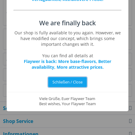
Beschreibung
Weicher cremiger streichfähiger Brie-Käse mit wenig
Schimmel. Das überraschende Geschmacksprofil...
mehr
We are finally back
Our shop is fully available to you again. However, we
Bewertungen
0
have modified our concept, which brings some
Bewertungen lesen, schreiben und diskutieren...
mehr
important changes with it.
You can find all details at
Ähnliche Artikel
Flaywer is back: More base-flavors, Better
availability, More attractive prices.
Kunden kauften auch
Schließen / Close
Kunden haben sich ebenfalls angesehen
Viele Grüße, Euer Flaywer Team
Best wishes, Your Flaywer Team
Service Hotline
Shop Service
Informationen