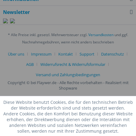
Newsletter
* Alle Preise inkl. gesetzl. Mehrwertsteuer zzgl.
Versandkosten
und ggf.
Nachnahmegebühren, wenn nicht anders beschrieben
Über uns
Impressum
Kontakt
Support
Datenschutz
AGB
Widerrufsrecht & Widerrufsformular
Versand und Zahlungsbedingungen
Copyright © bei Flaywer.de - Alle Rechte vorbehalten
- Realisiert mit
Shopware
Diese Website benutzt Cookies, die für den technischen Betrieb
der Website erforderlich sind und stets gesetzt werden.
Andere Cookies, die den Komfort bei Benutzung dieser Website
erhöhen, der Direktwerbung dienen oder die Interaktion mit
anderen Websites und sozialen Netzwerken vereinfachen
sollen, werden nur mit Ihrer Zustimmung gesetzt.