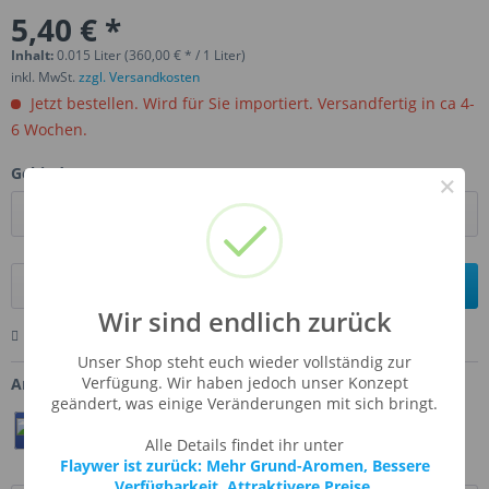
5,40 € *
Inhalt:
0.015 Liter (360,00 € * / 1 Liter)
inkl. MwSt.
zzgl. Versandkosten
Jetzt bestellen. Wird für Sie importiert. Versandfertig in ca 4-
6 Wochen.
Gebinde:
×
In den
Warenkorb
Wir sind endlich zurück
Merken
Bewerten
Fragen zum Artikel
Unser Shop steht euch wieder vollständig zur
Verfügung. Wir haben jedoch unser Konzept
Artikel-Nr.:
FLV-BRICHE
geändert, was einige Veränderungen mit sich bringt.
Teilen
Twittern
Pin It
Alle Details findet ihr unter
Flaywer ist zurück: Mehr Grund-Aromen, Bessere
Verfügbarkeit, Attraktivere Preise.