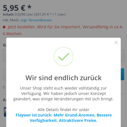
5,95 € *
Inhalt:
0.0296 Liter (201,01 € * / 1 Liter)
inkl. MwSt.
zzgl. Versandkosten
Jetzt bestellen. Wird für Sie importiert. Versandfertig in ca 4-
6 Wochen.
×
Gebinde:
In den
Warenkorb
Wir sind endlich zurück
Merken
Bewerten
Fragen zum Artikel
Unser Shop steht euch wieder vollständig zur
Verfügung. Wir haben jedoch unser Konzept
geändert, was einige Veränderungen mit sich bringt.
Artikel-Nr.:
FW-BRRE4NU
Alle Details findet ihr unter
Teilen
Twittern
Pin It
Flaywer ist zurück: Mehr Grund-Aromen, Bessere
Verfügbarkeit, Attraktivere Preise.