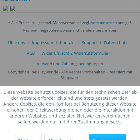
* Alle Preise inkl. gesetzl. Mehrwertsteuer zzgl.
Versandkosten
und ggf.
Nachnahmegebühren, wenn nicht anders beschrieben
Über uns
Impressum
Kontakt
Support
Datenschutz
AGB
Widerrufsrecht & Widerrufsformular
Versand und Zahlungsbedingungen
Copyright © bei Flaywer.de - Alle Rechte vorbehalten
- Realisiert mit
Shopware
Diese Website benutzt Cookies, die für den technischen Betrieb
der Website erforderlich sind und stets gesetzt werden.
Andere Cookies, die den Komfort bei Benutzung dieser Website
erhöhen, der Direktwerbung dienen oder die Interaktion mit
anderen Websites und sozialen Netzwerken vereinfachen
sollen, werden nur mit Ihrer Zustimmung gesetzt.