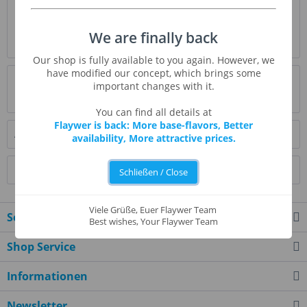
Beschreibung
Der FW-Branded-Re(4)nu-Geschmack liefert seinen
We are finally back
Reichtum aus einer Mischung aus holzigen und...
mehr
Our shop is fully available to you again. However, we
have modified our concept, which brings some
Bewertungen
0
important changes with it.
Bewertungen lesen, schreiben und diskutieren...
mehr
You can find all details at
Flaywer is back: More base-flavors, Better
Ähnliche Artikel
availability, More attractive prices.
Kunden kauften auch
Schließen / Close
Viele Grüße, Euer Flaywer Team
Service Hotline
Best wishes, Your Flaywer Team
Shop Service
Informationen
Newsletter