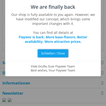
Beschreibung
We are finally back
Sweet Cumarin Geschmack, schön und glatt perfekt
Our shop is fully available to you again. However, we
Mischung für holzigen Geschmack Liebhaber....
mehr
have modified our concept, which brings some
important changes with it.
Bewertungen
0
You can find all details at
Bewertungen lesen, schreiben und diskutieren...
mehr
Flaywer is back: More base-flavors, Better
availability, More attractive prices.
Ähnliche Artikel
Schließen / Close
Service Hotline
Viele Grüße, Euer Flaywer Team
Best wishes, Your Flaywer Team
Shop Service
Informationen
Newsletter