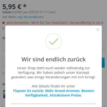
5,95 € *
Inhalt:
0.0296 Liter (201,01 € * / 1 Liter)
inkl. MwSt.
zzgl. Versandkosten
Jetzt bestellen. Wird für Sie importiert. Versandfertig in ca 4-
×
6 Wochen.
Gebinde:
Wir sind endlich zurück
In den
Warenkorb
Unser Shop steht euch wieder vollständig zur
Verfügung. Wir haben jedoch unser Konzept
Merken
Bewerten
Fragen zum Artikel
geändert, was einige Veränderungen mit sich bringt.
Artikel-Nr.:
FW-COUM
Alle Details findet ihr unter
Flaywer ist zurück: Mehr Grund-Aromen, Bessere
Teilen
Twittern
Pin It
Verfügbarkeit, Attraktivere Preise.