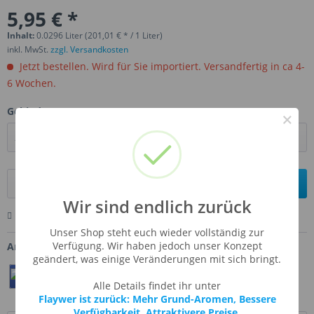
5,95 € *
Inhalt:
0.0296 Liter (201,01 € * / 1 Liter)
inkl. MwSt.
zzgl. Versandkosten
Jetzt bestellen. Wird für Sie importiert. Versandfertig in ca 4-
6 Wochen.
Gebinde:
×
In den
Warenkorb
Wir sind endlich zurück
Merken
Bewerten
Fragen zum Artikel
Unser Shop steht euch wieder vollständig zur
Verfügung. Wir haben jedoch unser Konzept
Artikel-Nr.:
FW-BLBA
geändert, was einige Veränderungen mit sich bringt.
Teilen
Twittern
Pin It
Alle Details findet ihr unter
Flaywer ist zurück: Mehr Grund-Aromen, Bessere
Verfügbarkeit, Attraktivere Preise.