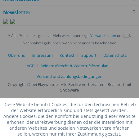
Newsletter
* Alle Preise inkl. gesetzl. Mehrwertsteuer zzgl.
Versandkosten
und ggf.
Nachnahmegebühren, wenn nicht anders beschrieben
Über uns
Impressum
Kontakt
Support
Datenschutz
AGB
Widerrufsrecht & Widerrufsformular
Versand und Zahlungsbedingungen
Copyright © bei Flaywer.de - Alle Rechte vorbehalten
- Realisiert mit
Shopware
Diese Website benutzt Cookies, die für den technischen Betrieb
der Website erforderlich sind und stets gesetzt werden.
Andere Cookies, die den Komfort bei Benutzung dieser Website
erhöhen, der Direktwerbung dienen oder die Interaktion mit
anderen Websites und sozialen Netzwerken vereinfachen
sollen, werden nur mit Ihrer Zustimmung gesetzt.