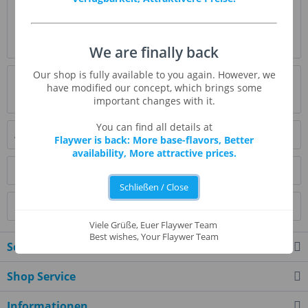
Beschreibung
Blu-bacco hat eine fantastische warme Kombination von
Heidelbeeren mit einem holzigen...
mehr
We are finally back
Our shop is fully available to you again. However, we
Bewertungen
0
have modified our concept, which brings some
Bewertungen lesen, schreiben und diskutieren...
mehr
important changes with it.
You can find all details at
Ähnliche Artikel
Flaywer is back: More base-flavors, Better
availability, More attractive prices.
Kunden kauften auch
Schließen / Close
Kunden haben sich ebenfalls angesehen
Viele Grüße, Euer Flaywer Team
Best wishes, Your Flaywer Team
Service Hotline
Shop Service
Informationen