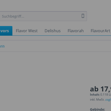
avors
Flavor West
Delishus
Flavorah
FlavourArt
uss
ab 17,
Inhalt:
0.118 Li
inkl. MwSt.
zzg
Gebinde: