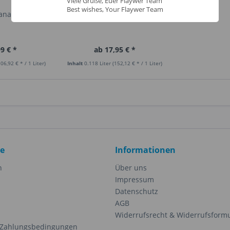
Viele Grüße, Euer Flaywer Team
Best wishes, Your Flaywer Team
ana
Coconut
9 € *
ab 17,95 € *
306,92 € * / 1 Liter)
Inhalt
0.118 Liter
(152,12 € * / 1 Liter)
ce
Informationen
n
Über uns
Impressum
Datenschutz
AGB
Widerrufsrecht & Widerrufsform
 Zahlungsbedingungen