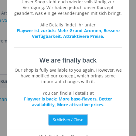
Unser Shop steht euch wieder vollständig zur
Verfügung. Wir haben jedoch unser Konzept
es Aromas Hazelnut. Mehr Informationen zum Thema V2
geändert, was einige Veränderungen mit sich bringt.
n von Capella Aromen
Alle Details findet ihr unter
Flaywer ist zurück: Mehr Grund-Aromen, Bessere
Verfügbarkeit, Attraktivere Preise.
Aroma
,
Propylenglykol
,
We are finally back
Our shop is fully available to you again. However, we
have modified our concept, which brings some
Kunden haben sich ebenfalls angesehen
important changes with it.
You can find all details at
Flaywer is back: More base-flavors, Better
availability, More attractive prices.
Schließen / Close