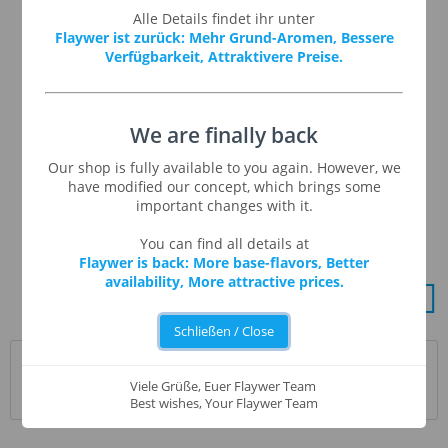
Vanilla Custard
Alle Details findet ihr unter
Vanilla Pudding
Flaywer ist zurück: Mehr Grund-Aromen, Bessere
Watermelon
Verfügbarkeit, Attraktivere Preise.
Wild Melon
Yakima Hops
We are finally back
Our shop is fully available to you again. However, we
Viel Spaß mit den neuen
Flavorah Aromen
.
have modified our concept, which brings some
important changes with it.
Und sollten euch bestimmte Flavorah Aromen fehlen,
hinterlasst uns einfach einen Kommentar!
You can find all details at
Flaywer is back: More base-flavors, Better
availability, More attractive prices.
Schließen / Close
Kommentar schreiben
Viele Grüße, Euer Flaywer Team
Best wishes, Your Flaywer Team