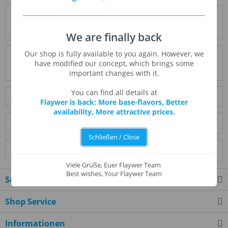
Beschreibung
mehr
We are finally back
Our shop is fully available to you again. However, we
Bewertungen
0
have modified our concept, which brings some
Bewertungen lesen, schreiben und diskutieren...
mehr
important changes with it.
You can find all details at
Ähnliche Artikel
Flaywer is back: More base-flavors, Better
availability, More attractive prices.
Kunden kauften auch
Schließen / Close
Kunden haben sich ebenfalls angesehen
Viele Grüße, Euer Flaywer Team
Best wishes, Your Flaywer Team
Service Hotline
Shop Service
Informationen