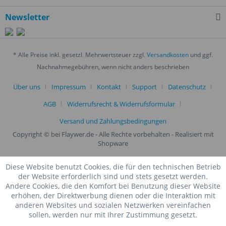
Newsletter
* Alle Preise inkl. gesetzl. Mehrwertsteuer zzgl.
Versandkosten
und ggf.
Nachnahmegebühren, wenn nicht anders beschrieben
Über uns
Impressum
Kontakt
Support
Datenschutz
AGB
Widerrufsrecht & Widerrufsformular
Versand und Zahlungsbedingungen
Copyright © bei Flaywer.de - Alle Rechte vorbehalten
- Realisiert mit
Shopware
Diese Website benutzt Cookies, die für den technischen Betrieb
der Website erforderlich sind und stets gesetzt werden.
Andere Cookies, die den Komfort bei Benutzung dieser Website
erhöhen, der Direktwerbung dienen oder die Interaktion mit
anderen Websites und sozialen Netzwerken vereinfachen
sollen, werden nur mit Ihrer Zustimmung gesetzt.