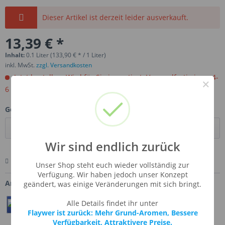
Dieser Artikel ist derzeit leider ausverkauft.
13,39 € *
Inhalt:
0.1 Liter (133,90 € * / 1 Liter)
inkl. MwSt.
zzgl. Versandkosten
Jetzt bestellen. Wird für Sie importiert. Versandfertig in ca 4-
×
6 Wochen.
Gebinde:
Wir sind endlich zurück
Merken
Bewerten
Fragen zum Artikel
Unser Shop steht euch wieder vollständig zur
Verfügung. Wir haben jedoch unser Konzept
Artikel-Nr.:
SSA-YUZU
geändert, was einige Veränderungen mit sich bringt.
Alle Details findet ihr unter
Teilen
Twittern
Pin It
Flaywer ist zurück: Mehr Grund-Aromen, Bessere
Verfügbarkeit, Attraktivere Preise.