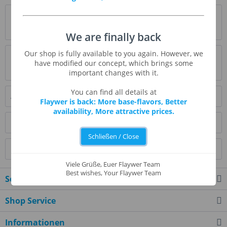
Beschreibung
Eine zarte Mascarpone-Creme, perfekt für Desserts.
mehr
We are finally back
Our shop is fully available to you again. However, we
Bewertungen
0
have modified our concept, which brings some
Bewertungen lesen, schreiben und diskutieren...
mehr
important changes with it.
You can find all details at
Ähnliche Artikel
Flaywer is back: More base-flavors, Better
availability, More attractive prices.
Kunden kauften auch
Schließen / Close
Kunden haben sich ebenfalls angesehen
Viele Grüße, Euer Flaywer Team
Best wishes, Your Flaywer Team
Service Hotline
Shop Service
Informationen