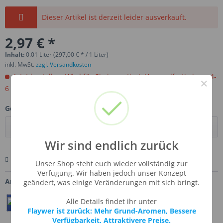
Dieser Artikel ist derzeit leider ausverkauft.
2,97 € *
Inhalt:
0.01 Liter (297,00 € * / 1 Liter)
inkl. MwSt.
zzgl. Versandkosten
Jetzt bestellen. Wird für Sie importiert. Versandfertig in ca 4-
×
6 Wochen.
Gebinde:
Wir sind endlich zurück
Merken
Bewerten
Fragen zum Artikel
Unser Shop steht euch wieder vollständig zur
Verfügung. Wir haben jedoch unser Konzept
Artikel-Nr.:
SSA-MASCRE
geändert, was einige Veränderungen mit sich bringt.
Alle Details findet ihr unter
Teilen
Twittern
Pin It
Flaywer ist zurück: Mehr Grund-Aromen, Bessere
Verfügbarkeit, Attraktivere Preise.