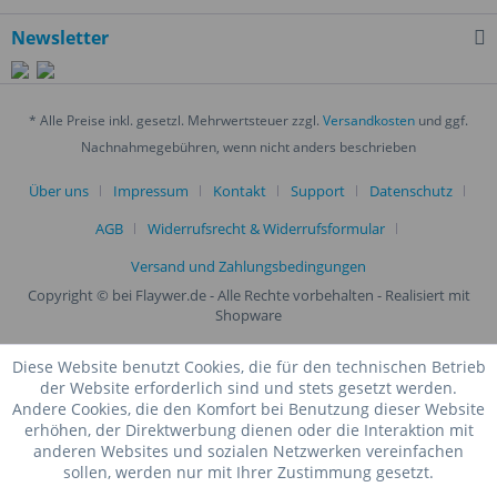
Newsletter
* Alle Preise inkl. gesetzl. Mehrwertsteuer zzgl.
Versandkosten
und ggf.
Nachnahmegebühren, wenn nicht anders beschrieben
Über uns
Impressum
Kontakt
Support
Datenschutz
AGB
Widerrufsrecht & Widerrufsformular
Versand und Zahlungsbedingungen
Copyright © bei Flaywer.de - Alle Rechte vorbehalten
- Realisiert mit
Shopware
Diese Website benutzt Cookies, die für den technischen Betrieb
der Website erforderlich sind und stets gesetzt werden.
Andere Cookies, die den Komfort bei Benutzung dieser Website
erhöhen, der Direktwerbung dienen oder die Interaktion mit
anderen Websites und sozialen Netzwerken vereinfachen
sollen, werden nur mit Ihrer Zustimmung gesetzt.