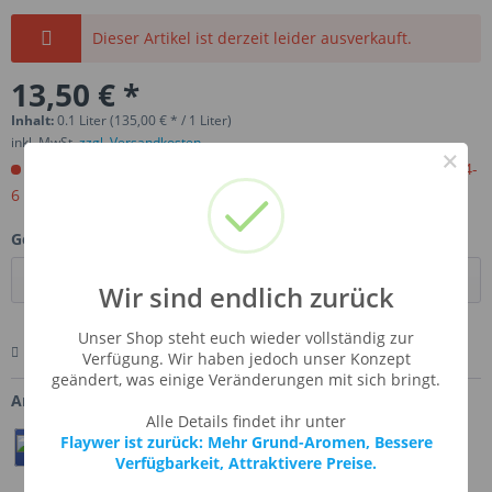
Dieser Artikel ist derzeit leider ausverkauft.
13,50 € *
Inhalt:
0.1 Liter (135,00 € * / 1 Liter)
inkl. MwSt.
zzgl. Versandkosten
×
Jetzt bestellen. Wird für Sie importiert. Versandfertig in ca 4-
6 Wochen.
Gebinde:
Wir sind endlich zurück
Unser Shop steht euch wieder vollständig zur
Merken
Bewerten
Fragen zum Artikel
Verfügung. Wir haben jedoch unser Konzept
geändert, was einige Veränderungen mit sich bringt.
Artikel-Nr.:
SSA-CRUCOO
Alle Details findet ihr unter
Flaywer ist zurück: Mehr Grund-Aromen, Bessere
Teilen
Twittern
Pin It
Verfügbarkeit, Attraktivere Preise.