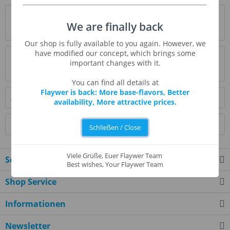
Beschreibung
We are finally back
mehr
Our shop is fully available to you again. However, we
have modified our concept, which brings some
Bewertungen
0
important changes with it.
Bewertungen lesen, schreiben und diskutieren...
mehr
You can find all details at
Flaywer is back: More base-flavors, Better
Ähnliche Artikel
availability, More attractive prices.
Kunden kauften auch
Schließen / Close
Viele Grüße, Euer Flaywer Team
Service Hotline
Best wishes, Your Flaywer Team
Shop Service
Informationen
Newsletter