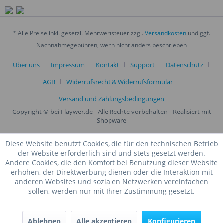
* Alle Preise inkl. gesetzl. Mehrwertsteuer zzgl.
Versandkosten
und ggf.
Nachnahmegebühren, wenn nicht anders beschrieben
Über uns
Impressum
Kontakt
Support
Datenschutz
AGB
Widerrufsrecht & Widerrufsformular
Versand und Zahlungsbedingungen
Copyright © bei Flaywer.de - Alle Rechte vorbehalten
- Realisiert mit
Shopware
Diese Website benutzt Cookies, die für den technischen Betrieb
der Website erforderlich sind und stets gesetzt werden.
Andere Cookies, die den Komfort bei Benutzung dieser Website
erhöhen, der Direktwerbung dienen oder die Interaktion mit
anderen Websites und sozialen Netzwerken vereinfachen
sollen, werden nur mit Ihrer Zustimmung gesetzt.
Ablehnen
Alle akzeptieren
Konfigurieren