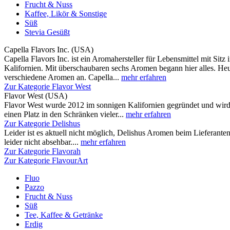
Frucht & Nuss
Kaffee, Likör & Sonstige
Süß
Stevia Gesüßt
Capella Flavors Inc. (USA)
Capella Flavors Inc. ist ein Aromahersteller für Lebensmittel mit Sit
Kalifornien. Mit überschaubaren sechs Aromen begann hier alles. Heut
verschiedene Aromen an. Capella...
mehr erfahren
Zur Kategorie Flavor West
Flavor West (USA)
Flavor West wurde 2012 im sonnigen Kalifornien gegründet und wird 
einen Platz in den Schränken vieler...
mehr erfahren
Zur Kategorie Delishus
Leider ist es aktuell nicht möglich, Delishus Aromen beim Lieferante
leider nicht absehbar....
mehr erfahren
Zur Kategorie Flavorah
Zur Kategorie FlavourArt
Fluo
Pazzo
Frucht & Nuss
Süß
Tee, Kaffee & Getränke
Erdig