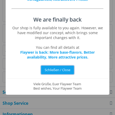
Beschreibung
Mary Jane bezeichnet umgangsprachlich Cannabis und hat
einen würzigen Hanfgeschmack. Hier geht...
mehr
We are finally back
Our shop is fully available to you again. However, we
Bewertungen
6
have modified our concept, which brings some
Bewertungen lesen, schreiben und diskutieren...
mehr
important changes with it.
You can find all details at
Ähnliche Artikel
Flaywer is back: More base-flavors, Better
availability, More attractive prices.
Kunden kauften auch
Schließen / Close
Kunden haben sich ebenfalls angesehen
Viele Grüße, Euer Flaywer Team
Best wishes, Your Flaywer Team
Service Hotline
Shop Service
Informationen