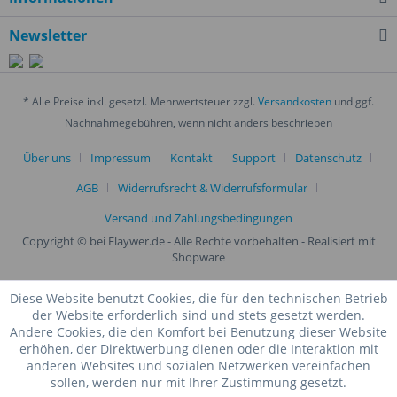
Newsletter
* Alle Preise inkl. gesetzl. Mehrwertsteuer zzgl.
Versandkosten
und ggf.
Nachnahmegebühren, wenn nicht anders beschrieben
Über uns
Impressum
Kontakt
Support
Datenschutz
AGB
Widerrufsrecht & Widerrufsformular
Versand und Zahlungsbedingungen
Copyright © bei Flaywer.de - Alle Rechte vorbehalten
- Realisiert mit
Shopware
Diese Website benutzt Cookies, die für den technischen Betrieb
der Website erforderlich sind und stets gesetzt werden.
Andere Cookies, die den Komfort bei Benutzung dieser Website
erhöhen, der Direktwerbung dienen oder die Interaktion mit
anderen Websites und sozialen Netzwerken vereinfachen
sollen, werden nur mit Ihrer Zustimmung gesetzt.