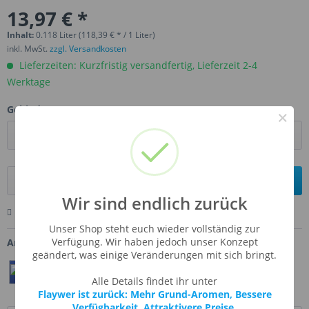
13,97 € *
Inhalt:
0.118 Liter (118,39 € * / 1 Liter)
inkl. MwSt.
zzgl. Versandkosten
Lieferzeiten: Kurzfristig versandfertig, Lieferzeit 2-4
Werktage
Gebinde:
×
In den
Warenkorb
Wir sind endlich zurück
Merken
Bewerten
Fragen zum Artikel
Unser Shop steht euch wieder vollständig zur
Verfügung. Wir haben jedoch unser Konzept
Artikel-Nr.:
TFA-MARJAN
geändert, was einige Veränderungen mit sich bringt.
Teilen
Twittern
Pin It
Alle Details findet ihr unter
Flaywer ist zurück: Mehr Grund-Aromen, Bessere
Verfügbarkeit, Attraktivere Preise.