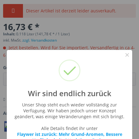
Dieser Artikel ist derzeit leider ausverkauft.
16,73 € *
Inhalt:
0.118 Liter (141,78 € * / 1 Liter)
inkl. MwSt.
zzgl. Versandkosten
Jetzt bestellen. Wird für Sie importiert. Versandfertig in ca 4-
×
6 Wochen.
Gebinde:
Wir sind endlich zurück
Merken
Bewerten
Fragen zum Artikel
Unser Shop steht euch wieder vollständig zur
Verfügung. Wir haben jedoch unser Konzept
Artikel-Nr.:
TFA-GINALENF
geändert, was einige Veränderungen mit sich bringt.
Teilen
Twittern
Pin It
Alle Details findet ihr unter
Flaywer ist zurück: Mehr Grund-Aromen, Bessere