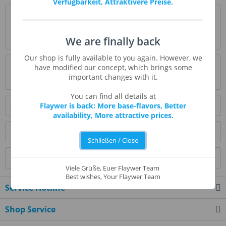
Verfügbarkeit, Attraktivere Preise.
Beschreibung
Hinweis: Das Aroma wird von TFA nicht fortgeführt. Nur
Gallonen können wir auf speziellen...
mehr
We are finally back
Our shop is fully available to you again. However, we
Bewertungen
0
have modified our concept, which brings some
important changes with it.
Bewertungen lesen, schreiben und diskutieren...
mehr
You can find all details at
Ähnliche Artikel
Flaywer is back: More base-flavors, Better
availability, More attractive prices.
Kunden kauften auch
Schließen / Close
Kunden haben sich ebenfalls angesehen
Viele Grüße, Euer Flaywer Team
Best wishes, Your Flaywer Team
Service Hotline
Shop Service