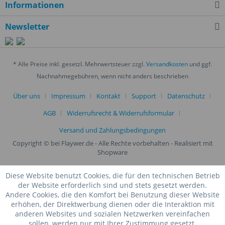
Informationen
Newsletter
* Alle Preise inkl. gesetzl. Mehrwertsteuer zzgl.
Versandkosten
und ggf.
Nachnahmegebühren, wenn nicht anders beschrieben
Über uns
Impressum
Kontakt
Support
Datenschutz
AGB
Widerrufsrecht & Widerrufsformular
Versand und Zahlungsbedingungen
Copyright © bei Flaywer.de - Alle Rechte vorbehalten
- Realisiert mit
Shopware
Diese Website benutzt Cookies, die für den technischen Betrieb
der Website erforderlich sind und stets gesetzt werden.
Andere Cookies, die den Komfort bei Benutzung dieser Website
erhöhen, der Direktwerbung dienen oder die Interaktion mit
anderen Websites und sozialen Netzwerken vereinfachen
sollen, werden nur mit Ihrer Zustimmung gesetzt.