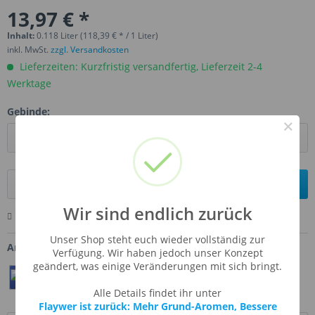
13,97 € *
Inhalt:
0.118 Liter (118,39 € * / 1 Liter)
inkl. MwSt.
zzgl. Versandkosten
Lieferzeiten: Kurzfristig versandfertig, Lieferzeit 2-4
Werktage
Gebinde:
×
In den
Warenkorb
Wir sind endlich zurück
Merken
Bewerten
Fragen zum Artikel
Unser Shop steht euch wieder vollständig zur
Artikel-Nr.:
TFA-ENEDRI
Verfügung. Wir haben jedoch unser Konzept
geändert, was einige Veränderungen mit sich bringt.
Teilen
Twittern
Pin It
Alle Details findet ihr unter
Flaywer ist zurück: Mehr Grund-Aromen, Bessere