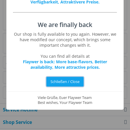
Verfügbarkeit, Attraktivere Preise.
Beschreibung
Energy Drink ist dem berühmten Soft-Drink
nachempfunden und kommt diesem geschmacklich sehr
We are finally back
nah.
mehr
Our shop is fully available to you again. However, we
Bewertungen
3
have modified our concept, which brings some
important changes with it.
Bewertungen lesen, schreiben und diskutieren...
mehr
You can find all details at
Flaywer is back: More base-flavors, Better
Ähnliche Artikel
availability, More attractive prices.
Kunden kauften auch
Schließen / Close
Kunden haben sich ebenfalls angesehen
Viele Grüße, Euer Flaywer Team
Best wishes, Your Flaywer Team
Service Hotline
Shop Service