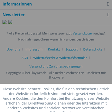
Informationen
Newsletter
* Alle Preise inkl. gesetzl. Mehrwertsteuer zzgl.
Versandkosten
und ggf.
Nachnahmegebühren, wenn nicht anders beschrieben
Über uns
Impressum
Kontakt
Support
Datenschutz
AGB
Widerrufsrecht & Widerrufsformular
Versand und Zahlungsbedingungen
Copyright © bei Flaywer.de - Alle Rechte vorbehalten
- Realisiert mit
Shopware
Diese Website benutzt Cookies, die für den technischen Betrieb
der Website erforderlich sind und stets gesetzt werden.
Andere Cookies, die den Komfort bei Benutzung dieser Website
erhöhen, der Direktwerbung dienen oder die Interaktion mit
anderen Websites und sozialen Netzwerken vereinfachen