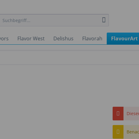
vors
Flavor West
Delishus
Flavorah
FlavourArt
Dieser
Benach