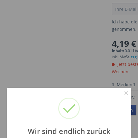
Ich habe di
genommen.
4,19 €
Inhalt:
0.01 Lit
inkl. MwSt.
zzg
Jetzt best
Wochen.
Merken
×
Artikel-Nr.:
Teilen
Wir sind endlich zurück