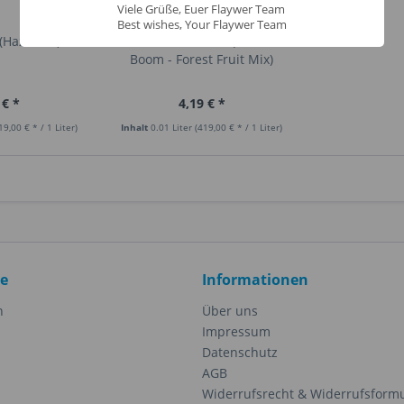
Viele Grüße, Euer Flaywer Team
Best wishes, Your Flaywer Team
(Hazelnut)
Waldfrüchtemix (Forest
Boom - Forest Fruit Mix)
 € *
4,19 € *
19,00 € * / 1 Liter)
Inhalt
0.01 Liter
(419,00 € * / 1 Liter)
ce
Informationen
n
Über uns
Impressum
Datenschutz
AGB
Widerrufsrecht & Widerrufsform