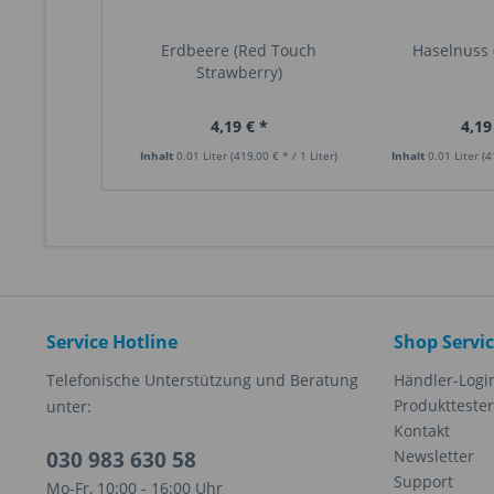
Erdbeere (Red Touch
Haselnuss 
Strawberry)
4,19 € *
4,19
Inhalt
0.01 Liter
(419,00 € * / 1 Liter)
Inhalt
0.01 Liter
(4
Service Hotline
Shop Servi
Telefonische Unterstützung und Beratung
Händler-Logi
Produkttester
unter:
Kontakt
030 983 630 58
Newsletter
Support
Mo-Fr, 10:00 - 16:00 Uhr