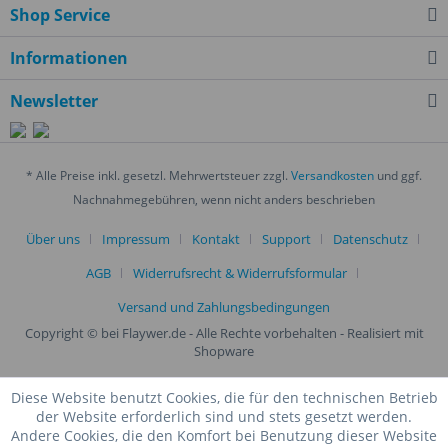
Shop Service
Informationen
Newsletter
* Alle Preise inkl. gesetzl. Mehrwertsteuer zzgl.
Versandkosten
und ggf.
Nachnahmegebühren, wenn nicht anders beschrieben
Über uns
Impressum
Kontakt
Support
Datenschutz
AGB
Widerrufsrecht & Widerrufsformular
Versand und Zahlungsbedingungen
Copyright © bei Flaywer.de - Alle Rechte vorbehalten
- Realisiert mit
Shopware
Diese Website benutzt Cookies, die für den technischen Betrieb
der Website erforderlich sind und stets gesetzt werden.
Andere Cookies, die den Komfort bei Benutzung dieser Website