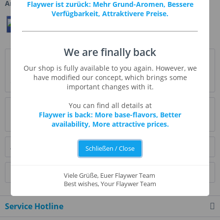
Artikel-Nr.:
FA038
Flaywer ist zurück: Mehr Grund-Aromen, Bessere
Verfügbarkeit, Attraktivere Preise.
Teilen
Twittern
Pin It
We are finally back
Beschreibung
Our shop is fully available to you again. However, we
FlavourArt trifft den süßlichen, leicht herben, säurlichen
have modified our concept, which brings some
Geschmacks dieser leckeren Frucht...
mehr
important changes with it.
You can find all details at
Bewertungen
0
Flaywer is back: More base-flavors, Better
Bewertungen lesen, schreiben und diskutieren...
mehr
availability, More attractive prices.
Ähnliche Artikel
Schließen / Close
Kunden kauften auch
Viele Grüße, Euer Flaywer Team
Best wishes, Your Flaywer Team
Service Hotline