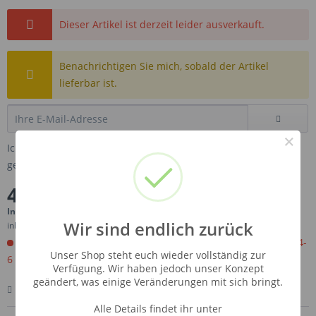
Dieser Artikel ist derzeit leider ausverkauft.
Benachrichtigen Sie mich, sobald der Artikel
lieferbar ist.
×
Ich habe die
Datenschutzbestimmungen
zur Kenntnis
genommen.
4,19 € *
Inhalt:
0.01 Liter (419,00 € * / 1 Liter)
Wir sind endlich zurück
inkl. MwSt.
zzgl. Versandkosten
Jetzt bestellen. Wird für Sie importiert. Versandfertig in ca 4-
Unser Shop steht euch wieder vollständig zur
6 Wochen.
Verfügung. Wir haben jedoch unser Konzept
geändert, was einige Veränderungen mit sich bringt.
Merken
Bewerten
Fragen zum Artikel
Alle Details findet ihr unter