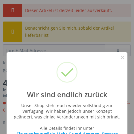
Dieser Artikel ist derzeit leider ausverkauft.
Benachrichtigen Sie mich, sobald der Artikel
lieferbar ist.
×
Ich habe die
Datenschutzbestimmungen
zur Kenntnis
genommen.
4,19 € *
Inhalt:
0.01 Liter (419,00 € * / 1 Liter)
Wir sind endlich zurück
inkl. MwSt.
zzgl. Versandkosten
Jetzt bestellen. Wird für Sie importiert. Versandfertig in ca 4-
Unser Shop steht euch wieder vollständig zur
6 Wochen.
Verfügung. Wir haben jedoch unser Konzept
geändert, was einige Veränderungen mit sich bringt.
Merken
Bewerten
Fragen zum Artikel
Alle Details findet ihr unter
Flaywer ist zurück: Mehr Grund-Aromen, Bessere