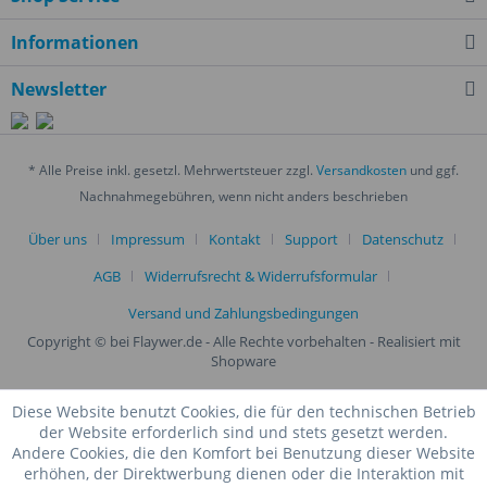
Informationen
Newsletter
* Alle Preise inkl. gesetzl. Mehrwertsteuer zzgl.
Versandkosten
und ggf.
Nachnahmegebühren, wenn nicht anders beschrieben
Über uns
Impressum
Kontakt
Support
Datenschutz
AGB
Widerrufsrecht & Widerrufsformular
Versand und Zahlungsbedingungen
Copyright © bei Flaywer.de - Alle Rechte vorbehalten
- Realisiert mit
Shopware
Diese Website benutzt Cookies, die für den technischen Betrieb
der Website erforderlich sind und stets gesetzt werden.
Andere Cookies, die den Komfort bei Benutzung dieser Website
erhöhen, der Direktwerbung dienen oder die Interaktion mit