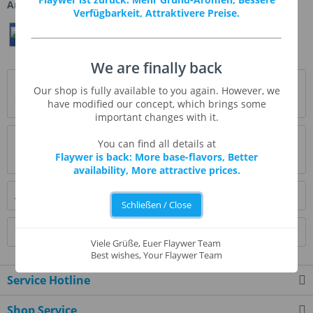
Artikel-Nr.:
FA057
Verfügbarkeit, Attraktivere Preise.
Teilen
Twittern
Pin It
We are finally back
Beschreibung
Our shop is fully available to you again. However, we
have modified our concept, which brings some
* Beschreibung folgt *
mehr
important changes with it.
Bewertungen
1
You can find all details at
Flaywer is back: More base-flavors, Better
Bewertungen lesen, schreiben und diskutieren...
mehr
availability, More attractive prices.
Ähnliche Artikel
Schließen / Close
Kunden kauften auch
Viele Grüße, Euer Flaywer Team
Best wishes, Your Flaywer Team
Service Hotline
Shop Service