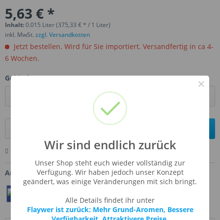
5,63 € *
Inhalt:
0.015 Liter (375,33 € * / 1 Liter)
inkl. MwSt.
zzgl. Versandkosten
Jetzt bestellen. Wird für Sie importiert. Versandfertig in ca 4-
6 Wochen.
Gebinde:
×
In den
Warenkorb
Wir sind endlich zurück
Merken
Bewerten
Fragen zum Artikel
Unser Shop steht euch wieder vollständig zur
Verfügung. Wir haben jedoch unser Konzept
Artikel-Nr.:
FLV-SWECRU
geändert, was einige Veränderungen mit sich bringt.
Teilen
Twittern
Pin It
Alle Details findet ihr unter
Flaywer ist zurück: Mehr Grund-Aromen, Bessere
Verfügbarkeit, Attraktivere Preise.