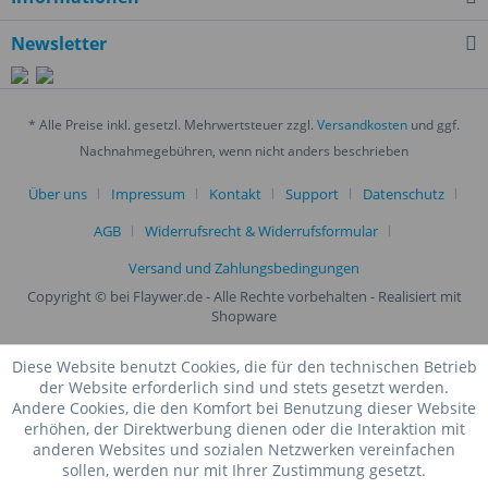
Newsletter
* Alle Preise inkl. gesetzl. Mehrwertsteuer zzgl.
Versandkosten
und ggf.
Nachnahmegebühren, wenn nicht anders beschrieben
Über uns
Impressum
Kontakt
Support
Datenschutz
AGB
Widerrufsrecht & Widerrufsformular
Versand und Zahlungsbedingungen
Copyright © bei Flaywer.de - Alle Rechte vorbehalten
- Realisiert mit
Shopware
Diese Website benutzt Cookies, die für den technischen Betrieb
der Website erforderlich sind und stets gesetzt werden.
Andere Cookies, die den Komfort bei Benutzung dieser Website
erhöhen, der Direktwerbung dienen oder die Interaktion mit
anderen Websites und sozialen Netzwerken vereinfachen
sollen, werden nur mit Ihrer Zustimmung gesetzt.