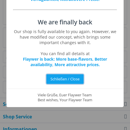
Beschreibung
Es ist, wie es klingt: eine Kombination aus flockigem Crunch,
braunem Zucker und Baiser, die ein...
mehr
We are finally back
Our shop is fully available to you again. However, we
Bewertungen
0
have modified our concept, which brings some
Bewertungen lesen, schreiben und diskutieren...
mehr
important changes with it.
You can find all details at
Ähnliche Artikel
Flaywer is back: More base-flavors, Better
availability, More attractive prices.
Kunden kauften auch
Schließen / Close
Kunden haben sich ebenfalls angesehen
Viele Grüße, Euer Flaywer Team
Best wishes, Your Flaywer Team
Service Hotline
Shop Service
Informationen