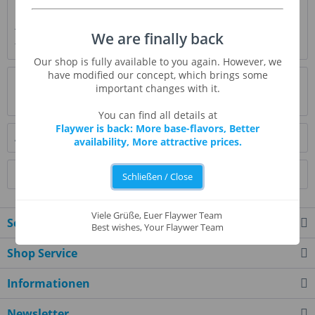
Beschreibung
Tropical Cream Breeze ist eine Kombination aus all Ihren
We are finally back
tropischen Lieblingssorten. Diese...
mehr
Our shop is fully available to you again. However, we
have modified our concept, which brings some
Bewertungen
0
important changes with it.
Bewertungen lesen, schreiben und diskutieren...
mehr
You can find all details at
Flaywer is back: More base-flavors, Better
Ähnliche Artikel
availability, More attractive prices.
Kunden kauften auch
Schließen / Close
Viele Grüße, Euer Flaywer Team
Service Hotline
Best wishes, Your Flaywer Team
Shop Service
Informationen
Newsletter