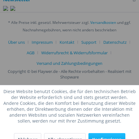
* Alle Preise inkl. gesetzl. Mehrwertsteuer zzgl.
Versandkosten
und ggf.
Nachnahmegebühren, wenn nicht anders beschrieben
Über uns
Impressum
Kontakt
Support
Datenschutz
AGB
Widerrufsrecht & Widerrufsformular
Versand und Zahlungsbedingungen
Copyright © bei Flaywer.de - Alle Rechte vorbehalten
- Realisiert mit
Shopware
Diese Website benutzt Cookies, die für den technischen Betrieb
der Website erforderlich sind und stets gesetzt werden.
Andere Cookies, die den Komfort bei Benutzung dieser Website
erhöhen, der Direktwerbung dienen oder die Interaktion mit
anderen Websites und sozialen Netzwerken vereinfachen
sollen, werden nur mit Ihrer Zustimmung gesetzt.