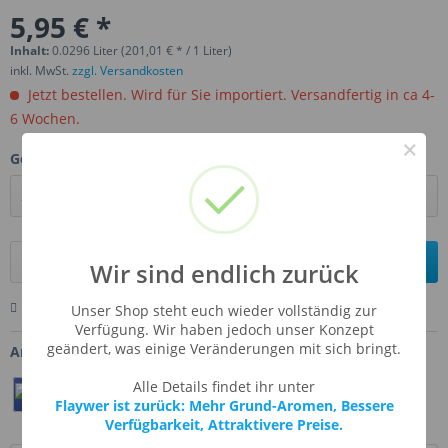
5,95 € *
Inhalt:
0.0296 Liter (201,01 € * / 1 Liter)
inkl. MwSt.
zzgl. Versandkosten
Jetzt bestellen. Wird für Sie importiert. Versandfertig in ca 4-
6 Wochen.
×
Gebinde:
In den
Warenkorb
Wir sind endlich zurück
Merken
Bewerten
Fragen zum Artikel
Unser Shop steht euch wieder vollständig zur
Verfügung. Wir haben jedoch unser Konzept
geändert, was einige Veränderungen mit sich bringt.
Artikel-Nr.:
FW-TRCRBR
Alle Details findet ihr unter
Teilen
Twittern
Pin It
Flaywer ist zurück: Mehr Grund-Aromen, Bessere
Verfügbarkeit, Attraktivere Preise.