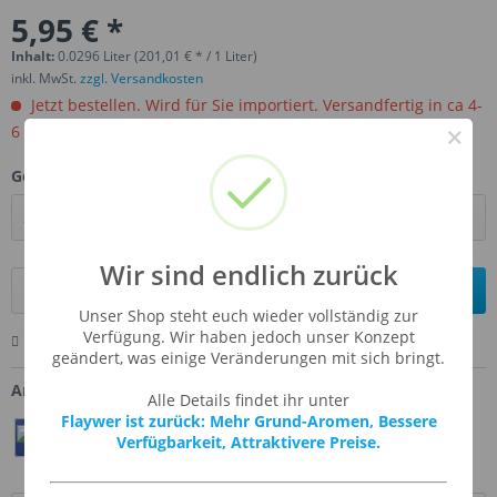
5,95 € *
Inhalt:
0.0296 Liter (201,01 € * / 1 Liter)
inkl. MwSt.
zzgl. Versandkosten
Jetzt bestellen. Wird für Sie importiert. Versandfertig in ca 4-
×
6 Wochen.
Gebinde:
Wir sind endlich zurück
In den
Warenkorb
Unser Shop steht euch wieder vollständig zur
Verfügung. Wir haben jedoch unser Konzept
Merken
Bewerten
Fragen zum Artikel
geändert, was einige Veränderungen mit sich bringt.
Artikel-Nr.:
FW-TIRO
Alle Details findet ihr unter
Flaywer ist zurück: Mehr Grund-Aromen, Bessere
Teilen
Twittern
Pin It
Verfügbarkeit, Attraktivere Preise.