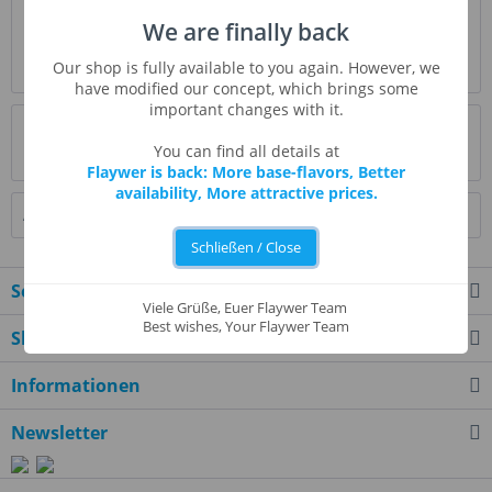
Beschreibung
We are finally back
Das Aroma Tiki Roar ist eine Kombination aus tropischen
Our shop is fully available to you again. However, we
Früchten. Dieses tropische Aroma bringt...
mehr
have modified our concept, which brings some
important changes with it.
Bewertungen
0
You can find all details at
Bewertungen lesen, schreiben und diskutieren...
mehr
Flaywer is back: More base-flavors, Better
availability, More attractive prices.
Ähnliche Artikel
Schließen / Close
Service Hotline
Viele Grüße, Euer Flaywer Team
Best wishes, Your Flaywer Team
Shop Service
Informationen
Newsletter