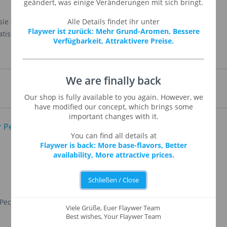
geändert, was einige Veränderungen mit sich bringt.
sie schmeckt ähnlich wie Grapefruit, ist aber süßer und
Alle Details findet ihr unter
Flaywer ist zurück: Mehr Grund-Aromen, Bessere
atisch übersetzt)
Verfügbarkeit, Attraktivere Preise.
We are finally back
Our shop is fully available to you again. However, we
have modified our concept, which brings some
important changes with it.
You can find all details at
Flaywer is back: More base-flavors, Better
availability, More attractive prices.
Schließen / Close
 Pecan
Yellow Cake
Viele Grüße, Euer Flaywer Team
Best wishes, Your Flaywer Team