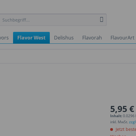
vors
Flavor West
Delishus
Flavorah
FlavourArt
5,95 €
Inhalt:
0.0296 L
inkl. MwSt.
zzg
Jetzt best