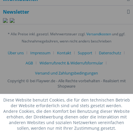
Newsletter
* Alle Preise inkl. gesetzl. Mehrwertsteuer zzgl.
Versandkosten
und ggf.
Nachnahmegebühren, wenn nicht anders beschrieben
Über uns
Impressum
Kontakt
Support
Datenschutz
AGB
Widerrufsrecht & Widerrufsformular
Versand und Zahlungsbedingungen
Copyright © bei Flaywer.de - Alle Rechte vorbehalten
- Realisiert mit
Shopware
Diese Website benutzt Cookies, die für den technischen Betrieb
der Website erforderlich sind und stets gesetzt werden.
Andere Cookies, die den Komfort bei Benutzung dieser Website
erhöhen, der Direktwerbung dienen oder die Interaktion mit
anderen Websites und sozialen Netzwerken vereinfachen
sollen, werden nur mit Ihrer Zustimmung gesetzt.