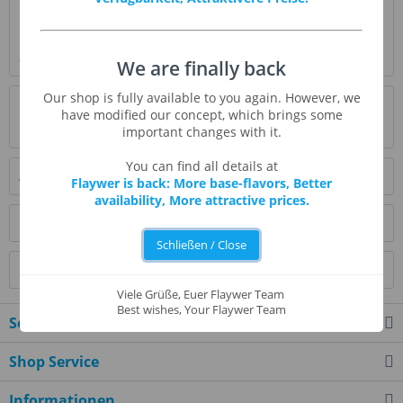
Beschreibung
Milchschokoladenaroma ist ein ausgezeichneter,
aromatischer Kakaogeschmack, der den Geschmack...
mehr
We are finally back
Our shop is fully available to you again. However, we
Bewertungen
0
have modified our concept, which brings some
Bewertungen lesen, schreiben und diskutieren...
mehr
important changes with it.
You can find all details at
Ähnliche Artikel
Flaywer is back: More base-flavors, Better
availability, More attractive prices.
Kunden kauften auch
Schließen / Close
Kunden haben sich ebenfalls angesehen
Viele Grüße, Euer Flaywer Team
Best wishes, Your Flaywer Team
Service Hotline
Shop Service
Informationen