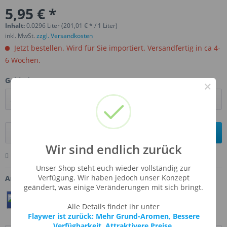
5,95 € *
Inhalt:
0.0296 Liter (201,01 € * / 1 Liter)
inkl. MwSt.
zzgl. Versandkosten
Jetzt bestellen. Wird für Sie importiert. Versandfertig in ca 4-
6 Wochen.
Gebinde:
×
In den
Warenkorb
Wir sind endlich zurück
Merken
Bewerten
Fragen zum Artikel
Unser Shop steht euch wieder vollständig zur
Verfügung. Wir haben jedoch unser Konzept
Artikel-Nr.:
FW-MICH
geändert, was einige Veränderungen mit sich bringt.
Teilen
Twittern
Pin It
Alle Details findet ihr unter
Flaywer ist zurück: Mehr Grund-Aromen, Bessere
Verfügbarkeit, Attraktivere Preise.