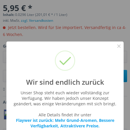
5,95 € *
Inhalt:
0.0296 Liter (201,01 € * / 1 Liter)
inkl. MwSt.
zzgl. Versandkosten
Jetzt bestellen. Wird für Sie importiert. Versandfertig in ca 4-
6 Wochen.
×
Gebinde:
In den
Warenkorb
Wir sind endlich zurück
Merken
Bewerten
Fragen zum Artikel
Unser Shop steht euch wieder vollständig zur
Verfügung. Wir haben jedoch unser Konzept
Artikel-Nr.:
FW-HOWO
geändert, was einige Veränderungen mit sich bringt.
Teilen
Twittern
Pin It
Alle Details findet ihr unter
Flaywer ist zurück: Mehr Grund-Aromen, Bessere
Verfügbarkeit, Attraktivere Preise.