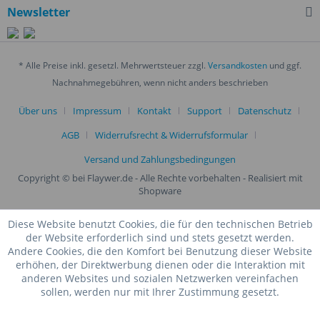
Newsletter
* Alle Preise inkl. gesetzl. Mehrwertsteuer zzgl.
Versandkosten
und ggf.
Nachnahmegebühren, wenn nicht anders beschrieben
Über uns
Impressum
Kontakt
Support
Datenschutz
AGB
Widerrufsrecht & Widerrufsformular
Versand und Zahlungsbedingungen
Copyright © bei Flaywer.de - Alle Rechte vorbehalten
- Realisiert mit
Shopware
Diese Website benutzt Cookies, die für den technischen Betrieb
der Website erforderlich sind und stets gesetzt werden.
Andere Cookies, die den Komfort bei Benutzung dieser Website
erhöhen, der Direktwerbung dienen oder die Interaktion mit
anderen Websites und sozialen Netzwerken vereinfachen
sollen, werden nur mit Ihrer Zustimmung gesetzt.