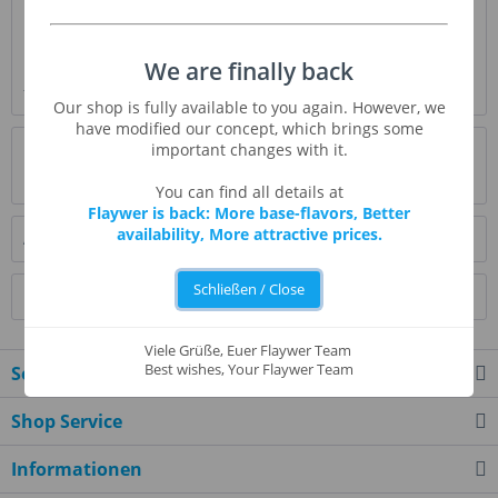
Beschreibung
Das Honigholzaroma kommt mit der Süße des
We are finally back
Honiggeschmacks und einem Hauch von Holzgeschmack
für...
mehr
Our shop is fully available to you again. However, we
have modified our concept, which brings some
Bewertungen
0
important changes with it.
Bewertungen lesen, schreiben und diskutieren...
mehr
You can find all details at
Flaywer is back: More base-flavors, Better
availability, More attractive prices.
Ähnliche Artikel
Schließen / Close
Kunden kauften auch
Viele Grüße, Euer Flaywer Team
Best wishes, Your Flaywer Team
Service Hotline
Shop Service
Informationen