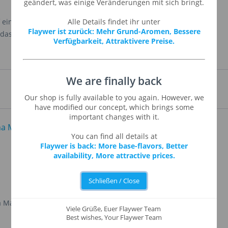
geändert, was einige Veränderungen mit sich bringt.
 einem Baum in Hawaii wächst, könnte es hier drin
Alle Details findet ihr unter
Flaywer ist zurück: Mehr Grund-Aromen, Bessere
, das Sie genießen können!
Verfügbarkeit, Attraktivere Preise.
We are finally back
Our shop is fully available to you again. However, we
have modified our concept, which brings some
important changes with it.
You can find all details at
Flaywer is back: More base-flavors, Better
availability, More attractive prices.
Schließen / Close
a Maze
Bananas Foster
Viele Grüße, Euer Flaywer Team
Best wishes, Your Flaywer Team