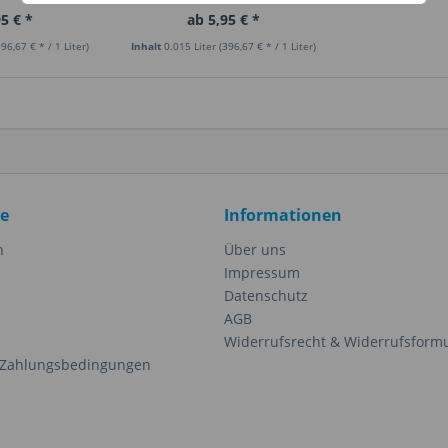
5 € *
ab 5,95 € *
396,67 € * / 1 Liter)
Inhalt
0.015 Liter
(396,67 € * / 1 Liter)
ce
Informationen
n
Über uns
Impressum
Datenschutz
AGB
Widerrufsrecht & Widerrufsform
 Zahlungsbedingungen