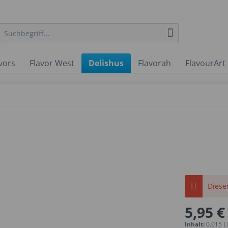
vors
Flavor West
Delishus
Flavorah
FlavourArt
Dieser
5,95 €
Inhalt:
0.015 Li