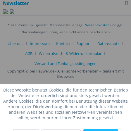
Newsletter
* Alle Preise inkl. gesetzl. Mehrwertsteuer zzgl.
Versandkosten
und ggf.
Nachnahmegebühren, wenn nicht anders beschrieben
Über uns
Impressum
Kontakt
Support
Datenschutz
AGB
Widerrufsrecht & Widerrufsformular
Versand und Zahlungsbedingungen
Copyright © bei Flaywer.de - Alle Rechte vorbehalten
- Realisiert mit
Shopware
Diese Website benutzt Cookies, die für den technischen Betrieb
der Website erforderlich sind und stets gesetzt werden.
Andere Cookies, die den Komfort bei Benutzung dieser Website
erhöhen, der Direktwerbung dienen oder die Interaktion mit
anderen Websites und sozialen Netzwerken vereinfachen
sollen, werden nur mit Ihrer Zustimmung gesetzt.