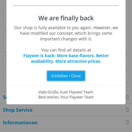
Beschreibung
We are finally back
Go Nutz! ist eine wunderbar ausgewogene Mischung aus
verschiedenen nussigen Aromen.
mehr
Our shop is fully available to you again. However, we
have modified our concept, which brings some
Bewertungen
0
important changes with it.
Bewertungen lesen, schreiben und diskutieren...
mehr
You can find all details at
Flaywer is back: More base-flavors, Better
availability, More attractive prices.
Ähnliche Artikel
Schließen / Close
Kunden kauften auch
Viele Grüße, Euer Flaywer Team
Service Hotline
Best wishes, Your Flaywer Team
Shop Service
Informationen