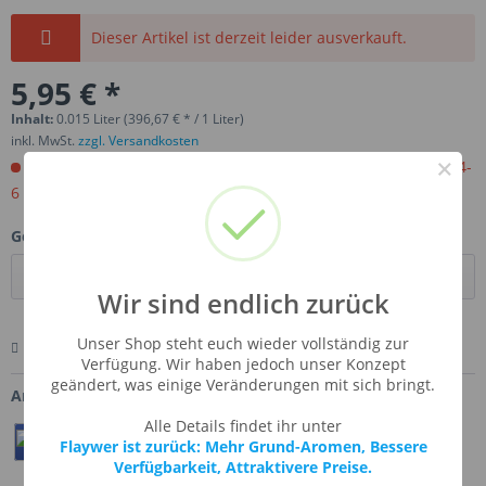
Dieser Artikel ist derzeit leider ausverkauft.
5,95 € *
Inhalt:
0.015 Liter (396,67 € * / 1 Liter)
inkl. MwSt.
zzgl. Versandkosten
×
Jetzt bestellen. Wird für Sie importiert. Versandfertig in ca 4-
6 Wochen.
Gebinde:
Wir sind endlich zurück
Unser Shop steht euch wieder vollständig zur
Merken
Bewerten
Fragen zum Artikel
Verfügung. Wir haben jedoch unser Konzept
geändert, was einige Veränderungen mit sich bringt.
Artikel-Nr.:
DF-GONUTZ
Alle Details findet ihr unter
Teilen
Twittern
Pin It
Flaywer ist zurück: Mehr Grund-Aromen, Bessere
Verfügbarkeit, Attraktivere Preise.